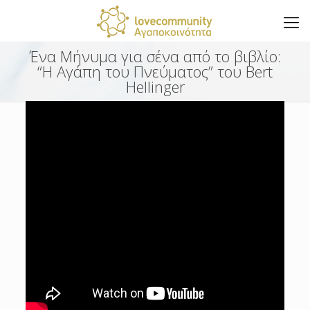
Ένα Μήνυμα για σένα από το βιβλίο:
“Η Αγάπη του Πνεύματος” του Bert
Hellinger