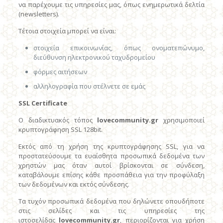
να παρέχουμε τις υπηρεσίες μας, όπως ενημερωτικά δελτία
(newsletters).
Τέτοια στοιχεία μπορεί να είναι:
στοιχεία επικοινωνίας, όπως ονοματεπώνυμο,
διεύθυνση ηλεκτρονικού ταχυδρομείου
φόρμες αιτήσεων
αλληλογραφία που στέλνετε σε εμάς
SSL Certificate
Ο διαδικτυακός τόπος
lovecommunity
.
gr
χρησιμοποιεί
κρυπτογράφηση SSL 128bit.
Εκτός από τη χρήση της κρυπτογράφησης SSL, για να
προστατεύσουμε τα ευαίσθητα προσωπικά δεδομένα των
χρηστών μας όταν αυτοί βρίσκονται σε σύνδεση,
καταβάλουμε επίσης κάθε προσπάθεια για την προφύλαξη
των δεδομένων και εκτός σύνδεσης.
Τα τυχόν προσωπικά δεδομένα που δηλώνετε οπουδήποτε
στις σελίδες και τις υπηρεσίες της
ιστοσελίδας
lovecommunity
.
gr
, περιορίζονται για χρήση