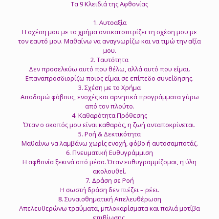
Τα 9 Κλειδιά της Αφθονίας
1. Αυτοαξία
Η σχέση μου με το χρήμα αντικατοπτρίζει τη σχέση μου με
τον εαυτό μου. Μαθαίνω να αναγνωρίζω και να τιμώ την αξία
μου.
2. Ταυτότητα
Δεν προσελκύω αυτό που θέλω, αλλά αυτό που είμαι.
Επαναπροσδιορίζω ποιος είμαι σε επίπεδο συνείδησης.
3. Σχέση με το Χρήμα
Αποδομώ φόβους, ενοχές και αρνητικά προγράμματα γύρω
από τον πλούτο.
4. Καθαρότητα Πρόθεσης
Όταν ο σκοπός μου είναι καθαρός, η ζωή ανταποκρίνεται.
5. Ροή & Δεκτικότητα
Μαθαίνω να λαμβάνω χωρίς ενοχή, φόβο ή αυτοσαμποτάζ.
6. Πνευματική Ευθυγράμμιση
Η αφθονία ξεκινά από μέσα. Όταν ευθυγραμμίζομαι, η ύλη
ακολουθεί.
7. Δράση σε Ροή
Η σωστή δράση δεν πιέζει – ρέει.
8. Συναισθηματική Απελευθέρωση
Απελευθερώνω τραύματα, μπλοκαρίσματα και παλιά μοτίβα
επιβίωσης.