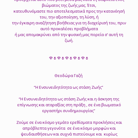
βιώματος της ζωής μας. Έτσι,
κατευθυνόμαστε πιο αποτελεσματικά προς την κατανόησή
του, την αξιοποίηση, τη λύση, ή
την έγκαιρη αναζήτηση βοήθειας για τη διαχείρισή του, πριν
αυτό προκαλέσει προβλήματα
ή μας απομακρύνει από την φυσική μας πορεία σ’ αυτή τη
ζωή.
🌹🌷🌹🌷🌹🌷🌹🌷🌹🌷
Θεοδώρα Γαζή
“Η Ενσυνειδητότητα ως στάση Ζωής”
“Η Ενσυνειδητότητα ως στάση Ζωής και η άσκηση της
επίγνωσης και αταραξίας στη πράξη , σε ένα βιωματικό
εργαστήρι συνδημιουργίας”
Ζούμε σε ένα κόσμο γεμάτο ερεθίσματα προκλήσεις και
απρόβλεπτα γεγονότα σε ένα κόσμο μορφών και
ψευδαισθήσεων και συχνά πιστεύουμε και κυρίως