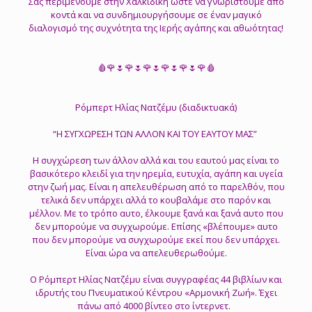
Σας περιμένουμε στην Χαλκιδική ώστε να γνωριστούμε απο
κοντά και να συνδημιουργήσουμε σε έναν μαγικό
διαλογισμό της συχνότητα της Ιερής αγάπης και αθωότητας!
🩸🌹🌷🌹🌷🌹🌷🌹🌷🌹🌷🌹🩸
Ρόμπερτ Ηλίας Νατζέμυ (διαδικτυακά)
“Η ΣΥΓΧΩΡΕΣΗ ΤΩΝ ΑΛΛΟΝ ΚΑΙ ΤΟΥ ΕΑΥΤΟΥ ΜΑΣ”
Η συγχώρεση των άλλον αλλά και του εαυτού μας είναι το
βασικότερο κλειδί για την ηρεμία, ευτυχία, αγάπη και υγεία
στην ζωή μας. Είναι η απελευθέρωση από το παρελθόν, που
τελικά δεν υπάρχει αλλά το κουβαλάμε στο παρόν και
μέλλον. Με το τρόπο αυτο, έλκουμε ξανά και ξανά αυτο που
δεν μπορούμε να συγχωρούμε. Επίσης «βλέπουμε» αυτο
που δεν μπορούμε να συγχωρούμε εκεί που δεν υπάρχει.
Είναι ώρα να απελευθερωθούμε.
O Ρόμπερτ Ηλίας Νατζέμυ είναι συγγραφέας 44 βιβλίων και
ιδρυτής του Πνευματικού Κέντρου «Αρμονική Ζωή». Έχει
πάνω από 4000 βίντεο στο ίντερνετ.