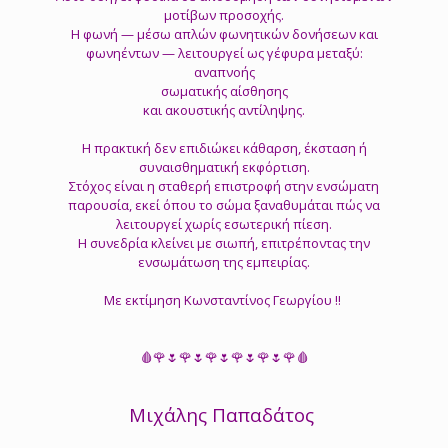
μοτίβων προσοχής.
Η φωνή — μέσω απλών φωνητικών δονήσεων και
φωνηέντων — λειτουργεί ως γέφυρα μεταξύ:
αναπνοής
σωματικής αίσθησης
και ακουστικής αντίληψης.
Η πρακτική δεν επιδιώκει κάθαρση, έκσταση ή
συναισθηματική εκφόρτιση.
Στόχος είναι η σταθερή επιστροφή στην ενσώματη
παρουσία, εκεί όπου το σώμα ξαναθυμάται πώς να
λειτουργεί χωρίς εσωτερική πίεση.
Η συνεδρία κλείνει με σιωπή, επιτρέποντας την
ενσωμάτωση της εμπειρίας.
Με εκτίμηση Κωνσταντίνος Γεωργίου ‼️
🩸🌹🌷🌹🌷🌹🌷🌹🌷🌹🌷🌹🩸
Μιχάλης Παπαδάτος