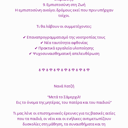
9. Εμπιστοσύνη στη Ζωή
Η εμπιστοσύνη ανοίγει δρόμους εκεί που πριν υπήρχαν
τοίχοι.
Τι θα λάβουν οι συμμετέχοντες:
✔ Επαναπρογραμματισμό της νοοτροπίας τους
✔ Νέα ταυτότητα αφθονίας
✔ Πρακτικά εργαλεία υλοποίησης
✔ Ψυχοσυναισθηματική απελευθέρωση
🌷🌹🌷🌹🌷🌹🌷🌹🌷🌹🌷🌹🌷🌹
Νανά Χατζή
“Μετά το Σάμερχιλ!
Εις το όνομα της μητέρας, του πατέρα και του παιδιού”
Τι μας λένε οι επιστημονικές έρευνες για τις βασικές αιτίες
που τα παιδιά, οι νέοι και οι ενήλικες αντιμετωπίζουν
δυσκολίες στη μάθηση, τα συναισθήματα και τη