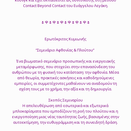
Contact Beyond Contact του Ευάγγελου Λεγάκη.
🌷🌹🌷🌹🌷🌹🌷🌹🌷🌹🌷🌹🌷
Ερωτόκριτος Κυμιωνής
“Σεμινάριο Αφθονίας & Πλούτου”
Ένα βιωματικό σεμινάριο προσωπικής και ενεργειακής
μεταμόρφωσης, που στοχεύει στην επανασύνδεση του
ανθρώπου με τη φυσική του κατάσταση: την αφθονία. Μέσα
από θεωρία, πρακτικές ασκήσεις και καθοδηγούμενες
εμπειρίες, οι συμμετέχοντες μαθαίνουν να αναδομούν τη
σχέση τους με το χρήμα, την αξία και τη δημιουργία.
Σκοπός Σεμιναρίου
Η απελευθέρωση από εσωτερικά και εξωτερικά
μπλοκαρίσματα που εμποδίζουν τη ροή του πλούτου και η
ενεργοποίηση μιας νέας ταυτότητας ζωής, βασισμένης στην
αυτοεκτίμηση, την ευθυγράμμιση και τη συνειδητή δράση.