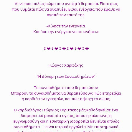
Δεν είσαι απλώς σώμα που αναζητά θεραπεία. Είσαι φως
που θυμάται πώς να αναπνέει. Είσαι ενέργεια που έμαθε να
αγαπά τον εαυτό της.
«Κίνησε την ενέργεια.
Και άσε την ενέργεια να σε κινήσει.»
🌷❤️🌷❤️🌷❤️🌷❤️🌷❤️🌷❤️
Γιώργος Χαριτάκης
“Η Δύναμη των Συναισθημάτων”
Τα συναισθήματα που θεραπεύουν
Μπορούν τα συναισθήματα να θεραπεύσουν; Πώς επηρεάζει
η καρδιά τον εγκέφαλο, και πώς η ψυχή το σώμα;
Ο καρδιολόγος Γεώργιος Χαριτάκης μάς καθοδηγεί σε ένα
διαφορετικό μονοπάτι υγείας, όπου η καλοσύνη, η
ευγνωμοσύνη και η εσωτερική ισορροπία δεν είναι απλώς
συναισθήματα — είναι ιατρικά εργαλεία. Με επιστημονικά