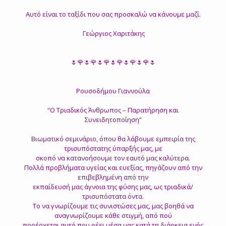
Αυτό είναι το ταξίδι που σας προσκαλώ να κάνουμε μαζί.
Γεώργιος Χαριτάκης
🌷🌹🌷🌹🌷🌹🌷🌹🌷🌹🌷🌹🌷
Ρουσοδήμου Γιαννούλα
“Ο Τριαδικός Άνθρωπος – Παρατήρηση και
Συνειδητοποίηση”
Βιωματικό σεμινάριο, όπου θα λάβουμε εμπειρία της
τρισυπόστατης ύπαρξής μας, με
σκοπό να κατανοήσουμε τον εαυτό μας καλύτερα.
Πολλά προβλήματα υγείας και ευεξίας, πηγάζουν από την
επιβεβλημένη από την
εκπαίδευσή μας άγνοια της φύσης μας, ως τριαδικά/
τρισυπόστατα όντα.
Το να γνωρίζουμε τις συνιστώσες μας, μας βοηθά να
αναγνωρίζουμε κάθε στιγμή, από πού
προέρχεται αυτό που ρέει μέσα μας κατά τη διάρκεια ενός