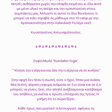
σκηνές αυθόρμητα χωρίς την ύπαρξη κειμένου κι όλα αυτά
με μόνο υλικό τη σκέψη και την εμπιστοσύνη στους
συμπαίκτες μας. Άλλωστε κι αυτοί το ίδιο θα κάνουν, τι
μπορεί να πάει στραβά; Ας μάθουμε στο 10 camp με την
Αγαποκοινότητα στην Χαλκιδική! Τα λέμε εκεί!
Κωνσταντίνος Αντωναρόπουλος
🌷🌹🌷🌹🌷🌹🌷🌹🌷🌹🌷🌹🌷
Σοφία Μωλέ “Kundalini Yoga”
” Κίνησε την ενέργεια και άσε την ενέργεια να σε κινήσει”
Στην αρχή δεν ήταν η σιωπή, ούτε ο ήχος. Ήταν μια ανάσα.
Μια λεπτή, αόρατη γέφυρα ανάμεσα σε ό,τι είσαι και σε ό,τι
μπορείς να γίνεις. Εκεί, στο απαλό ανέβασμα και κατέβασμα
του στήθους, γεννιέται η πρώτη υπόσχεση της Υγείας: Η
μνήμη ότι το σώμα ξέρει.
Κάθε πρωί, σαν μυστικό τελετουργικό, αφήνεις τη