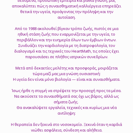
δεδομένα, προσωπική εμπειρία και βαθιά γνώση, μας
αποκαλύπτει πώς η συναισθηματική καλλιέργεια επηρεάζει
θετικά την υγεία, προάγοντας την πρόληψη και την
αυτοΐαση.
Από το 1988 ακολουθεί βίγκαν τρόπο ζωής, πιστός σε μια
ηθική στάση ζωής που εναρμονίζεται με την υγεία, το
περιβάλλον και την ευημερία όλων των έμβιων όντων.
Συνδυάζει την καρδιολογία με τη διατροφολογία, τον
διαλογισμό και τις τεχνικές του HeartMath, τις οποίες έχει
παρουσιάσει σε πλήθος ιατρικών συνεδρίων.
Μετά από δεκαετίες μελέτης και προσφοράς, μοιράζεται
τώρα μαζί μας μια γνώση ουσιαστική:
Η υγεία δεν είναι μόνο βιολογία — είναι και συναισθήματα.
Ίσως ήρθε η στιγμή να στρέψετε την προσοχή προς τα μέσα.
Να ακούσετε τα συναισθήματά σας όχι ως βάρος, αλλά ως
σήματα ζωής.
Θα ανακαλύψετε εργαλεία, τεχνικές και κυρίως μια νέα
αντίληψη:
Η θεραπεία δεν ξεκινά στο νοσοκομείο. Ξεκινά όταν η καρδιά
νιώθει ασφάλεια, σύνδεση και αλήθεια.