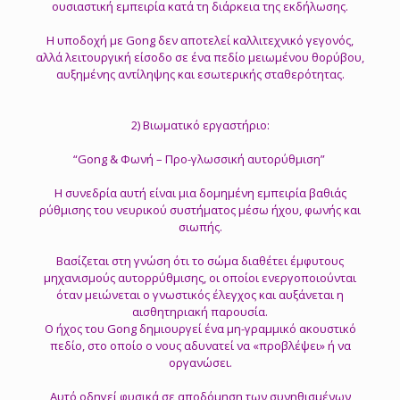
ουσιαστική εμπειρία κατά τη διάρκεια της εκδήλωσης.
Η υποδοχή με Gong δεν αποτελεί καλλιτεχνικό γεγονός,
αλλά λειτουργική είσοδο σε ένα πεδίο μειωμένου θορύβου,
αυξημένης αντίληψης και εσωτερικής σταθερότητας.
2) Βιωματικό εργαστήριο:
“Gong & Φωνή – Προ-γλωσσική αυτορύθμιση”
Η συνεδρία αυτή είναι μια δομημένη εμπειρία βαθιάς
ρύθμισης του νευρικού συστήματος μέσω ήχου, φωνής και
σιωπής.
Βασίζεται στη γνώση ότι το σώμα διαθέτει έμφυτους
μηχανισμούς αυτορρύθμισης, οι οποίοι ενεργοποιούνται
όταν μειώνεται ο γνωστικός έλεγχος και αυξάνεται η
αισθητηριακή παρουσία.
Ο ήχος του Gong δημιουργεί ένα μη-γραμμικό ακουστικό
πεδίο, στο οποίο ο νους αδυνατεί να «προβλέψει» ή να
οργανώσει.
Αυτό οδηγεί φυσικά σε αποδόμηση των συνηθισμένων