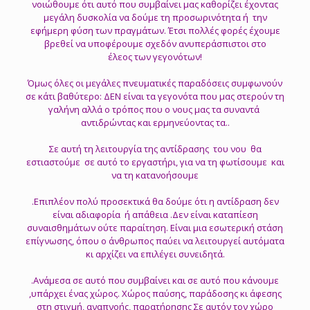
νοιώθουμε ότι αυτό που συμβαίνει μας καθορίζει έχοντας
μεγάλη δυσκολία να δούμε τη προσωρινότητα ή την
εφήμερη φύση των πραγμάτων. Έτσι πολλές φορές έχουμε
βρεθεί να υποφέρουμε σχεδόν ανυπεράσπιστοι στο
έλεος των γεγονότων!
Όμως όλες οι μεγάλες πνευματικές παραδόσεις συμφωνούν
σε κάτι βαθύτερο: ΔΕΝ είναι τα γεγονότα που μας στερούν τη
γαλήνη αλλά ο τρόπος που ο νους μας τα συναντά
αντιδρώντας και ερμηνεύοντας τα..
Σε αυτή τη λειτουργία της αντίδρασης του νου θα
εστιαστούμε σε αυτό το εργαστήρι, για να τη φωτίσουμε και
να τη κατανοήσουμε
.Επιπλέον πολύ προσεκτικά θα δούμε ότι η αντίδραση δεν
είναι αδιαφορία ή απάθεια .Δεν είναι καταπίεση
συναισθημάτων ούτε παραίτηση. Είναι μια εσωτερική στάση
επίγνωσης, όπου ο άνθρωπος παύει να λειτουργεί αυτόματα
κι αρχίζει να επιλέγει συνειδητά.
.Ανάμεσα σε αυτό που συμβαίνει και σε αυτό που κάνουμε
,υπάρχει ένας χώρος. Χώρος παύσης, παράδοσης κι άφεσης
στη στιγμή, αναπνοής, παρατήρησης Σε αυτόν τον χώρο