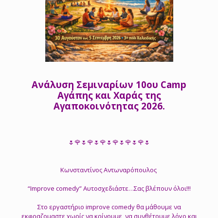
Ανάλυση Σεμιναρίων 10ου Camp
Αγάπης και Χαράς της
Αγαποκοινότητας 2026.
🌷🌹🌷🌹🌷🌹🌷🌹🌷🌹🌷🌹🌷
Κωνσταντίνος Αντωναρόπουλος
“Improve comedy” Αυτοσχεδιάστε…Σας βλέπουν όλοι!!!
Στο εργαστήριο improve comedy θα μάθουμε να
εκφραζομαστε χωρίς να κρίνουμε, να συνθέτουμε λόγο και