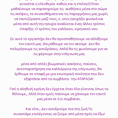
γεννιέται η ελευθερία καθώς και η επιλογή.Όταν
μαθαίνουμε να παρατηρούμε τις αισθήσεις μέσα στο σώμα
τις σκέψεις, τα συναισθήματα και τις παρορμήσεις μας χωρίς
να ταυτιζόμαστε μαζί τους, ο ,νους ησυχάζει φυσικά και
μέσα από αυτή την ησυχία αναδύεται ένας άλλος τρόπος
ύπαρξης :Ο τρόπος του γαλήνιου, ειρηνικού νου.
Σε αυτό το εργαστήρι δεν θα προσπαθήσουμε να αλλάξουμε
τον εαυτό μας .Θα μάθουμε να τον ακούμε .Δεν θα
πολεμήσουμε τις αντιδράσεις. Απλά θα τις φωτίσουμε για να
τις φέρουμε στην επίγνωση μας
μέσα από απλές βιωματικές ασκήσεις, παύσεις,
αυτοπαρατήρηση και καλλιέργεια της επίγνωσης ,θα
έρθουμε σε επαφή με μια εσωτερική ποιότητα που δεν
εξαρτάται από τα συμβάντα : την ΑΤΑΡΑΞΙΑ!
Γατί η αληθινή ειρήνη δεν έρχεται όταν όλα γίνονται όπως τα
θέλουμε,, Αλλά όταν εμείς παύουμε να χάνουμε τον εαυτό
μας μέσα σε ό,τι συμβαίνει.
Και τότε,..Δεν αντιδρούμε πια στη ζωή.Τη
συναντάμε.επιλέγοντας να ζούμε από μέσα πρός τα έξω!