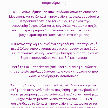
κόσμο γύρω μας.
Το CBC αντλεί έμπνευση από μεθόδους όπως το Authentic
Movement και το Contact Improvisation, τις οποίες συνδυάζει
με πρακτικές όπως το τσι κουνγκ, τη γιόγκα, την
ενσυνειδητότητα, αλλά και με εργαλεία ηγεσίας και αρχές
του συμπεριφορισμού. Έτσι, υφαίνει ένα ολιστικό σύστημα
ψυχοσωματικής και κοινωνικής μεταμόρφωσης.
Ο συντονιστής δημιουργεί ένα ασφαλές και υποστηρικτικό
περιβάλλον, όπου οι συμμετέχοντες μπορούν να αφεθούν
με εμπιστοσύνη, να αγγίξουν τη βαθύτερη ουσία τους και να
θεραπεύσουν σώμα, νου, καρδιά και πνεύμα.
Μετά το CBC μπορείτε να ξαπλώσετε και να αφομοιώσετε
την εμπειρία απολαμβάνοντας τα «γκονγκ της αγάπης» που
δονεί ο Αργύρης Μουτσιόπουλος.
Ο Σπύρος Δόικας σπούδασε αγγλική φιλολογία και μηχανική
μετάφραση στην Αγγλία (όπου ασχολήθηκε με τον βουδισμό
και τη μετάφραση βουδιστικών κειμένων) και στη συνέχεια
ψυχολογία σε μεταπτυχιακό επίπεδο στο ICPS. Έχει
ασχοληθεί με το Contact Improvisation, το τάι τσι και το τσι
κουνγκ και έχει εκπαιδευτεί ως συντονιστής στη μέθοδο