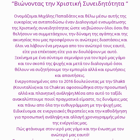
“Βιώνοντας την Χριστική Συνειδητότητα “
Ονομάζομαι Μιχάλης Παπαδάτος και θέλω μέσω αυτής της
ευκαρίας να ανταποδώσω έναν Διαλογισμό ενσωμάτωσης
της Χριστικής συνειδητότητας ώστε να βιώσουν όλοι όσοι θα
θελήσουν να συμμετάσχουν, την δύναμη της αγάπης και της
ακινησίας που μας προσφέρουν οι ανώτερες διαστάσεις και
όλοι να λάβουν ένα μηνυμα απο τον ανώτερό τους εαυτό,
είτε για επέκταση είτε για αν δουλέψουν με αυτό.
Ξεκίνημα με ένα σύντομο σεμινάριο για τον Ιερό μας γάμο
και τον σκοπό της ψυχής και μετά τον διαλογισμό όσοι
θέλουν να συζητήσουμε την εμπειρία αλλά και ερωτήσεις
και απαντήσεις.
Ενεργοποιημένος απο το 2016 δουλεύοντας με την Shakti
(Κουνταλίνι) και τα Chakras αφοσοιώθηκα στην προσωπική
αλλά και πλανητική ανάληψη.Μέσα απο αυτό το ταξίδι
ανακαλύπτουμε ποιοί πραγματικά είμαστε, τις δυνάμεις μας
και πάνω απο όλα την ευθυγράμμιση με την ψυχή μας.
Ειδικέυομαι σε ενεργειακές θεραπείες και την καθοδήγηση
για προσωπική ανάληψη και αλλαγή χρονογραμμής μέσω
της ενέργείας μας.
Πώς φτάνουμε στον ιερό μας γάμο και την ένωση με τον
ανώτερό μας εαυτό!