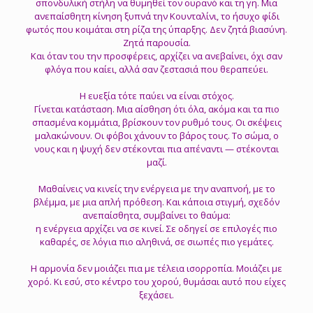
σπονδυλική στήλη να θυμηθεί τον ουρανό και τη γη. Μια
ανεπαίσθητη κίνηση ξυπνά την Κουνταλίνι, το ήσυχο φίδι
φωτός που κοιμάται στη ρίζα της ύπαρξης. Δεν ζητά βιασύνη.
Ζητά παρουσία.
Και όταν του την προσφέρεις, αρχίζει να ανεβαίνει, όχι σαν
φλόγα που καίει, αλλά σαν ζεστασιά που θεραπεύει.
Η ευεξία τότε παύει να είναι στόχος.
Γίνεται κατάσταση. Μια αίσθηση ότι όλα, ακόμα και τα πιο
σπασμένα κομμάτια, βρίσκουν τον ρυθμό τους. Οι σκέψεις
μαλακώνουν. Οι φόβοι χάνουν το βάρος τους. Το σώμα, ο
νους και η ψυχή δεν στέκονται πια απέναντι — στέκονται
μαζί.
Μαθαίνεις να κινείς την ενέργεια με την αναπνοή, με το
βλέμμα, με μια απλή πρόθεση. Και κάποια στιγμή, σχεδόν
ανεπαίσθητα, συμβαίνει το θαύμα:
η ενέργεια αρχίζει να σε κινεί. Σε οδηγεί σε επιλογές πιο
καθαρές, σε λόγια πιο αληθινά, σε σιωπές πιο γεμάτες.
Η αρμονία δεν μοιάζει πια με τέλεια ισορροπία. Μοιάζει με
χορό. Κι εσύ, στο κέντρο του χορού, θυμάσαι αυτό που είχες
ξεχάσει.