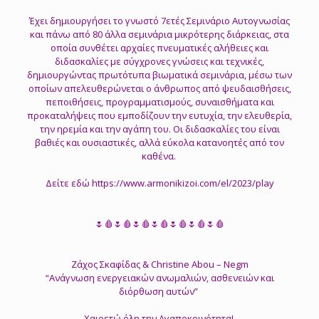
Έχει δημιουργήσει το γνωστό 7ετές Σεμινάριο Αυτογνωσίας
και πάνω από 80 άλλα σεμινάρια μικρότερης διάρκειας, στα
οποία συνθέτει αρχαίες πνευματικές αλήθειες και
διδασκαλίες με σύγχρονες γνώσεις και τεχνικές,
δημιουργώντας πρωτότυπα βιωματικά σεμινάρια, μέσω των
οποίων απελευθερώνεται ο άνθρωπος από ψευδαισθήσεις,
πεποιθήσεις, προγραμματισμούς, συναισθήματα και
προκαταλήψεις που εμποδίζουν την ευτυχία, την ελευθερία,
την ηρεμία και την αγάπη του. Οι διδασκαλίες του είναι
βαθιές και ουσιαστικές, αλλά εύκολα κατανοητές από τον
καθένα.
Δείτε εδώ https://www.armonikizoi.com/el/2023/play
🌷🩸🌷🩸🌷🩸🌷🩸🌷🩸🌷🩸🌷🩸
Ζάχος Σκαφίδας & Christine Abou – Negm
“Ανάγνωση ενεργειακών ανωμαλιών, ασθενειών και
διόρθωση αυτών”
Χαιρετώ όλη την Αγαποκοινότητα!