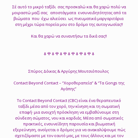
Σέ αυτό το μικρό ταξίδι σας προσκαλώ και θα χαρώ πολύ να
μοιραστώ μαζί σας αποστάγματα ενσυνειδητότητας από τα
βιώματα που έχω αλιεύσει ως πνευματικά μαργαριτάρια
στη μέχρι τώρα πορεία μου στο δρόμο της αυτογνωσίας!!
Και θα χαρώ να συναντήσω τα δικά σας!!
🌷🌹🌷🌹🌷🌹🌷🌹🌷🌹🌷🌹🌷
Σπύρος Δόικας & Αργύρης Μουτσιόπουλος
Contact Beyond Contact – “Χοροθεραπεία” & “Τα Gongs της
Αγάπης”
Το Contact Beyond Contact (CBC) είναι ένα θεραπευτικό
ταξίδι μέσα από τον χορό, την κίνηση και τη σωματική
επαφή· μια ανοιχτή πρόσκληση να εμβαθύνουμε στη
σύνδεση σώματος, νου και καρδιάς. Μέσα από σωματικές
πρακτικές, ενσυνείδητη παρουσία και βιωματική
εξερεύνηση, ανοίγεται ο δρόμος για να ανακαλύψουμε πώς
σχετιζόμαστε με τον εαυτό μας, με τους άλλους και με τον