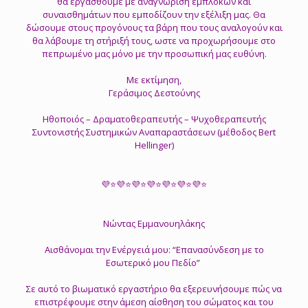
θα εργασθούμε με αναγνώριση εμπλοκών και
συναισθημάτων που εμποδίζουν την εξέλιξη μας. Θα
δώσουμε στους προγόνους τα βάρη που τους αναλογούν και
θα λάβουμε τη στήριξή τους, ωστε να προχωρήσουμε στο
πεπρωμένο μας μόνο με την προσωπική μας ευθύνη.
Με εκτίμηση,
Γεράσιμος Δεστούνης
Ηθοποιός – Δραματοθεραπευτής – Ψυχοθεραπευτής
Συντονιστής Συστημικών Αναπαραστάσεων (μέθοδος Bert
Hellinger)
💜⭐💜⭐💜⭐💜⭐💜⭐💜⭐💜⭐
Νώντας Εμμανουηλάκης
Αισθάνομαι την Ενέργειά μου: “Επανασύνδεση με το
Εσωτερικό μου Πεδίο”
Σε αυτό το βιωματικό εργαστήριο θα εξερευνήσουμε πώς να
επιστρέφουμε στην άμεση αίσθηση του σώματος και του