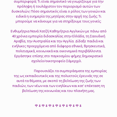
συμπεριφορά; Τι είναι σημαντικό να γνωρίζουμε για την
πρόληψη ή τουλάχιστον τον περιορισμό αυτών των
δυσκολιών; Πόσο σημαντικός είναι ο ρόλος των γονιών και
ειδικά η ευημερία της μητέρας στην αρχή της ζωής; Τι
μπορούμε να κάνουμε για να στηρίξουμε τους γονείς;
Ενθυμήτρια Νανά Χατζή Καθηγήτρια Αγγλικών με πάνω από
40 χρόνια εμπειρία διδασκαλίας στην Ελλάδα, τη Σαουδική
Αραβία, την Αυστραλία και την Αγγλία. Δίδαξε παιδιά και
ενήλικες προερχόμενα από διάφορα εθνικά, θρησκευτικά,
πολιτισμικά, κοινωνικά και οικονομικά περιβάλλοντα.
Εργάστηκε επίσης στο παγκοσμίου φήμης δημοκρατικό
σχολείο/οικοτροφείο Σάμερχιλ.
Παρουσιάζει τα συμπεράσματα της εμπειρίας
της ως εκπαιδευτικός και της πολυετούς έρευνάς της σε
αυτά τα θέματα, με σκοπό τη βελτίωση της ζωής των
παιδιών, των νέων και των ενηλίκων και κατ’ επέκταση τη
βελτίωση της κοινωνίας και του πλανήτη μας.
🌹🌷🌹🌷🌹🌷🌹🌷🌹🌷🌹🌷🌹🌷