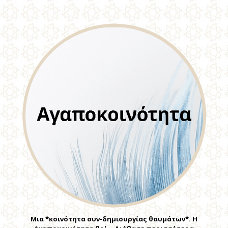
Μια *κοινότητα συν-δημιουργίας θαυμάτων*. Η