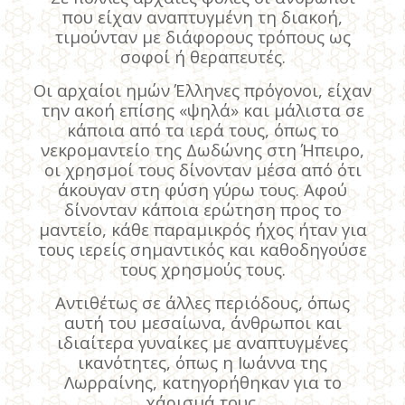
που είχαν αναπτυγμένη τη διακοή,
τιμούνταν με διάφορους τρόπους ως
σοφοί ή θεραπευτές.
Οι αρχαίοι ημών Έλληνες πρόγονοι, είχαν
την ακοή επίσης «ψηλά» και μάλιστα σε
κάποια από τα ιερά τους, όπως το
νεκρομαντείο της Δωδώνης στη Ήπειρο,
οι χρησμοί τους δίνονταν μέσα από ότι
άκουγαν στη φύση γύρω τους. Αφού
δίνονταν κάποια ερώτηση προς το
μαντείο, κάθε παραμικρός ήχος ήταν για
τους ιερείς σημαντικός και καθοδηγούσε
τους χρησμούς τους.
Αντιθέτως σε άλλες περιόδους, όπως
αυτή του μεσαίωνα, άνθρωποι και
ιδιαίτερα γυναίκες με αναπτυγμένες
ικανότητες, όπως η Ιωάννα της
Λωρραίνης, κατηγορήθηκαν για το
χάρισμά τους.