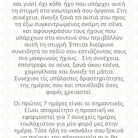
και γιατί όχι κάθε ήχο που υπάρχει αυτή
τη στιγμή στα εσωτερικά σου όργανα. Στη
συνέχεια, άνοιξε ξανά τα αυτιά σου προς
τα έξω συγκεντρωμένος ακόμη σε σένα,
και αφουγκράσου τους ήχους που
υπάρχουν στο κοντινό σου περιβάλλον
αυτή τη στιγμή. Έπειτα διεύρυνε
συνειδητά το πεδίο σου εστιάζοντας σους
πιο μακρινούς ήχους. Στη συνέχεια,
επέστρεψε σε σένα, ξανά άκου εσένα,
χαμογέλασε και άνοιξε τα μάτια.
Συνέχισε τίς υπόλοιπες δραστηριότητες
της ημέρας σου και επανέλαβε όσες
φορές χρειαστεί.
Οι πρώτες 7 ημέρες είναι οι σημαντικές,
Είναι απαραίτητο η πρακτική να
εφαρμοστεί για 7 συνεχείς ημέρες
τουλάχιστον για μία φορά μες στην
ημέρα. Τότε ήδη το «κανάλι» σου ξεκινά
να παίρνει την πληροφορία πως θα