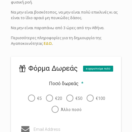
φυσική ροή.
Να μην είναι βοσκότοπος, να μην είναι πολύ επικλινές κι ας
είναι το ίδιο αραιό μη πευκώδες δάσος.
Να μην είναι παραπάνω από 3 ώρες από την Αθήνα.
Περισσότερες πληροφορίες για τη δημιουργία της
Αγαποκοινότητας
ΕΔΩ
.
Φόρμα Δωρεάς
ευχαριστούμε πολύ
Ποσό δωρεάς
*
€5
€20
€50
€100
Άλλο ποσό
Email Address