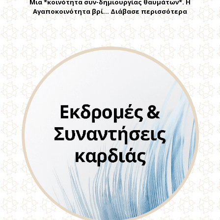
Μια *κοινότητα συν-δημιουργίας θαυμάτων*. Η
Αγαποκοινότητα βρί… Διάβασε περισσότερα