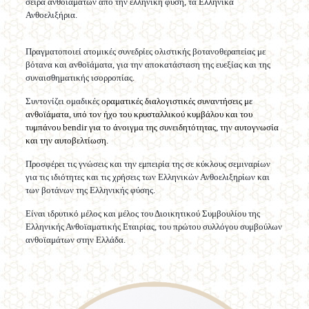
σειρά ανθοϊαμάτων από την ελληνική φύση, τα Ελληνικά
Ανθοελιξήρια.
Πραγματοποιεί ατομικές συνεδρίες ολιστικής βοτανοθεραπείας με
βότανα και ανθοϊάματα, για την αποκατάσταση της ευεξίας και της
συναισθηματικής ισορροπίας.
Συντονίζει ομαδικές
οραματικές διαλογιστικές συναντήσεις με
ανθοϊάματα, υπό τον ήχο του κρυσταλλικού κυμβάλου και του
τυμπάνου
bendir
για το άνοιγμα της συνειδητότητας, την αυτογνωσία
και την αυτοβελτίωση.
Προσφέρει τις γνώσεις και την εμπειρία της σε κύκλους σεμιναρίων
για τις ιδιότητες και τις χρήσεις των Ελληνικών Ανθοελιξηρίων και
των βοτάνων της Ελληνικής φύσης.
Είναι ιδρυτικό μέλος και μέλος του Διοικητικού Συμβουλίου της
Ελληνικής Ανθοϊαματικής Εταιρίας, του πρώτου συλλόγου συμβούλων
ανθοϊαμάτων στην Ελλάδα.