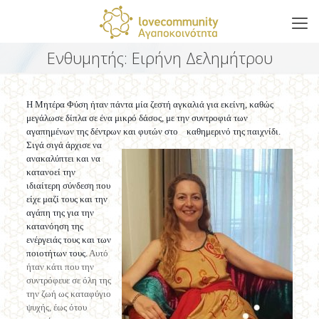
Ενθυμητής: Ειρήνη Δελημήτρου
Η Μητέρα Φύση ήταν πάντα μία ζεστή αγκαλιά για εκείνη, καθώς
μεγάλωσε δίπλα σε ένα μικρό δάσος, με την συντροφιά των
αγαπημένων της δέντρων και φυτών στο
καθημερινό της παιχνίδι.
Σιγά σιγά άρχισε να
ανακαλύπτει και να
κατανοεί την
ιδιαίτερη σύνδεση που
είχε μαζί τους και την
αγάπη της για την
κατανόηση της
ενέργειάς τους και των
ποιοτήτων τους.
Αυτό
ήταν κάτι που την
συντρόφευε σε όλη της
την ζωή ως καταφύγιο
ψυχής, έως ότου