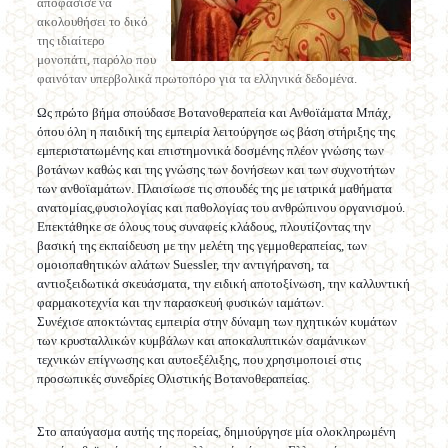
αποφάσισε να
ακολουθήσει το δικό
της ιδιαίτερο
μονοπάτι, παρόλο που
φαινόταν υπερβολικά πρωτοπόρο για τα ελληνικά δεδομένα.
Ως πρώτο βήμα σπούδασε Βοτανοθεραπεία και Ανθοϊάματα Μπάχ,
όπου όλη η παιδική της εμπειρία λειτούργησε ως βάση στήριξης της
εμπεριστατωμένης και επιστημονικά δοσμένης πλέον γνώσης των
βοτάνων καθώς και της γνώσης των δονήσεων και των συχνοτήτων
των ανθοϊαμάτων. Πλαισίωσε τις σπουδές της με ιατρικά μαθήματα
ανατομίας,φυσιολογίας και παθολογίας του ανθρώπινου οργανισμού.
Επεκτάθηκε σε όλους τους συναφείς κλάδους, πλουτίζοντας την
βασική της εκπαίδευση με την μελέτη της γεμμοθεραπείας, των
ομοιοπαθητικών αλάτων Suessler, την αντιγήρανση, τα
αντιοξειδωτικά σκευάσματα, την ειδική αποτοξίνωση, την καλλυντική
φαρμακοτεχνία και την παρασκευή φυσικών ιαμάτων.
Συνέχισε αποκτώντας εμπειρία στην δύναμη των ηχητικών κυμάτων
των κρυσταλλικών κυμβάλων και αποκαλυπτικών σαμάνικων
τεχνικών επίγνωσης και αυτοεξέλιξης, που χρησιμοποιεί στις
προσωπικές συνεδρίες Ολιστικής Βοτανοθεραπείας.
Στο απαύγασμα αυτής της πορείας, δημιούργησε μία ολοκληρωμένη