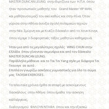
MASTER DUNCAN LEUNG στην Βιρτζίνια των Η.Π.Α. όπου
ήταν προσωπικός μαθητής του Grand Master YIP MAN,
και μαθήτευσα μαζί του εκεί καθώς και στην Κίνα. Όταν
γύρισα στην Αθήνα άνοιξα σχολή πολεμικών τεχνών
στην Νέα Σμύρνη και με Κινέζο δάσκαλο από το Χονκ Κονγκ,
όπου είχαμε 3 διαφορετικές τάξεις μαθητών καθημερινά.
Ήταν μια από τις μεγαλύτερες σχολές WING CHUN στην
Ελλάδα όπου γίνονταν σεμινάρια και από τον δάσκαλο
MASTER DUNCAN LEUNG.
Παράλληλα μάθαινα και το Ται Τσι Yang style με διάφορα Τσι
Γκουνγκ σε αυτό .
Επιπλέον γνωρίζω ασκήσεις γυμναστικής για όλο το σώμα
μας ΤAOISM EXERCISES .
Τα τελευταία χρόνια ήρθα σε επαφή με ασκούμενους
δασκάλους στην Αθήνα όπου έμαθα την άσκηση
καλλιέργειας,
διαλογισμού ΦΑΛΟΥΝ ΝΤΑΦΑ όπου και την εξασκώ