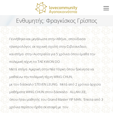
Ενθυμητής: Φραγκίσκος Γρίσπος
Γεννήθηκα και μεγάλωσα στην Αθήνα., σπούδασα
ηλεκτρολόγος σε τεχνική σχολή στην Σιβιτανιδειο,
και επήγα στην Αυστραλία για 5 χρόνια όπου έμαθα την
πολεμική τέχνη το TAE KWON DO .
Μετά επήγα Αμερική στην Νέα Υόρκη όπου ξεκίνησα να
μαθαίνω την πολεμική τέχνη WING CHUN,
με τον δάσκαλο STEVEN LEUNG. Μετά από 2 χρόνια άρχισα
μαθήματα WING CHUN στον δάσκαλο ALLAN LEE,
όπου ήταν μαθητής του Grand Master YIP MAN. Έπειτα από 3
χρόνια περίπου ήρθα σε επαφή με τον