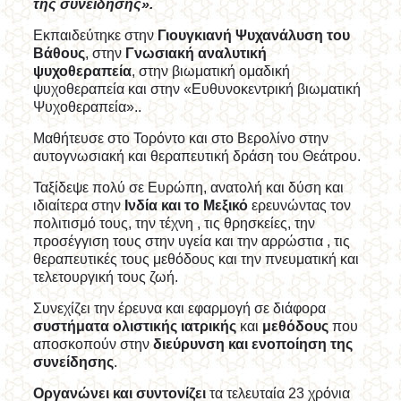
της συνείδησης».
Εκπαιδεύτηκε στην
Γιουγκιανή Ψυχανάλυση του
Βάθους
, στην
Γνωσιακή αναλυτική
ψυχοθεραπεία
, στην βιωματική ομαδική
ψυχοθεραπεία και στην «Ευθυνοκεντρική βιωματική
Ψυχοθεραπεία»..
Μαθήτευσε στο Τορόντο και στο Βερολίνο στην
αυτογνωσιακή και θεραπευτική δράση του Θεάτρου.
Ταξίδεψε πολύ σε Ευρώπη, ανατολή και δύση και
ιδιαίτερα στην
Ινδία και το Μεξικό
ερευνώντας τον
πολιτισμό τους, την τέχνη , τις θρησκείες, την
προσέγγιση τους στην υγεία και την αρρώστια , τις
θεραπευτικές τους μεθόδους και την πνευματική και
τελετουργική τους ζωή.
Συνεχίζει την έρευνα και εφαρμογή σε διάφορα
συστήματα ολιστικής ιατρικής
και
μεθόδους
που
αποσκοπούν στην
διεύρυνση και ενοποίηση της
συνείδησης
.
Οργανώνει και συντονίζει
τα τελευταία 23 χρόνια