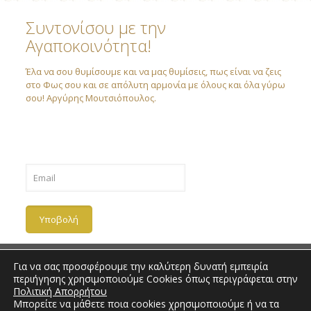
Συντονίσου με την
Αγαποκοινότητα!
Έλα να σου θυμίσουμε και να μας θυμίσεις, πως είναι να ζεις
στο Φως σου και σε απόλυτη αρμονία με όλους και όλα γύρω
σου! Αργύρης Μουτσιόπουλος.
Για να σας προσφέρουμε την καλύτερη δυνατή εμπειρία
περιήγησης χρησιμοποιούμε Cookies όπως περιγράφεται στην
Πολιτική Απορρήτου
Copyright 2018 | Love Community |
Πολιτική Απορρήτου
| All
Μπορείτε να μάθετε ποια cookies χρησιμοποιούμε ή να τα