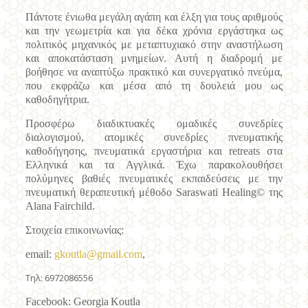
Πάντοτε ένιωθα μεγάλη αγάπη και έλξη για τους αριθμούς
και την γεωμετρία και για δέκα χρόνια εργάστηκα ως
πολιτικός μηχανικός με μεταπτυχιακό στην αναστήλωση
και αποκατάσταση μνημείων. Αυτή η διαδρομή με
βοήθησε να αναπτύξω πρακτικό και συνεργατικό πνεύμα,
που εκφράζω και μέσα από τη δουλειά μου ως
καθοδηγήτρια.
Προσφέρω διαδικτυακές ομαδικές συνεδρίες
διαλογισμού, ατομικές συνεδρίες πνευματικής
καθοδήγησης, πνευματικά εργαστήρια και retreats στα
Ελληνικά και τα Αγγλικά. Έχω παρακολουθήσει
πολύμηνες βαθιές πνευματικές εκπαιδεύσεις με την
πνευματική θεραπευτική μέθοδο Saraswati Healing© της
Alana
Fairchild
.
Στοιχεία επικοινωνίας:
email
:
gkoutla
@
gmail
.
com
,
Tηλ: 6972086556
Facebook
:
Georgia
Koutla