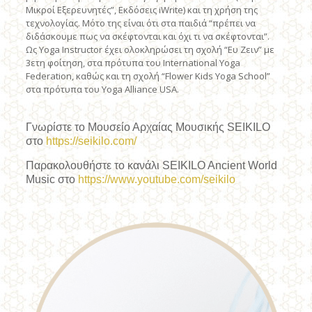
Μικροί Εξερευνητές”, Εκδόσεις iWrite) και τη χρήση της
τεχνολογίας. Μότο της είναι ότι στα παιδιά “πρέπει να
διδάσκουμε πως να σκέφτονται και όχι τι να σκέφτονται”.
Ως Yoga Instructor έχει ολοκληρώσει τη σχολή “Ευ Ζειν” με
3ετη φοίτηση, στα πρότυπα του International Yoga
Federation, καθώς και τη σχολή “Flower Kids Yoga School”
στα πρότυπα του Yoga Alliance USA.
Γνωρίστε το Μουσείο Αρχαίας Μουσικής SEIKILO
στο
https://seikilo.com/
Παρακολουθήστε το κανάλι SEIKILO Ancient World
Music στο
https://www.youtube.com/seikilo