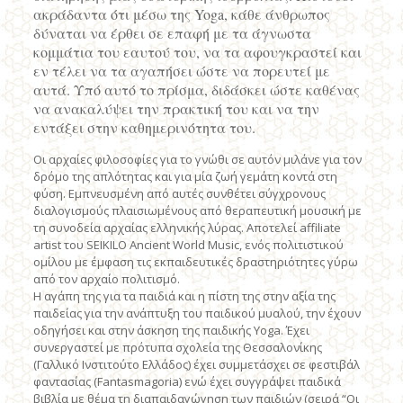
ακράδαντα ότι μέσω της Yoga, κάθε άνθρωπος
δύναται να έρθει σε επαφή με τα άγνωστα
κομμάτια του εαυτού του, να τα αφουγκραστεί και
εν τέλει να τα αγαπήσει ώστε να πορευτεί με
αυτά. Υπό αυτό το πρίσμα, διδάσκει ώστε καθένας
να ανακαλύψει την πρακτική του και να την
εντάξει στην καθημερινότητα του.
Οι αρχαίες φιλοσοφίες για το γνώθι σε αυτόν μιλάνε για τον
δρόμο της απλότητας και για μία ζωή γεμάτη κοντά στη
φύση. Εμπνευσμένη από αυτές συνθέτει σύγχρονους
διαλογισμούς πλαισιωμένους από θεραπευτική μουσική με
τη συνοδεία αρχαίας ελληνικής λύρας. Αποτελεί affiliate
artist του SEIKILO Ancient World Music, ενός πολιτιστικού
ομίλου με έμφαση τις εκπαιδευτικές δραστηριότητες γύρω
από τον αρχαίο πολιτισμό.
Η αγάπη της για τα παιδιά και η πίστη της στην αξία της
παιδείας για την ανάπτυξη του παιδικού μυαλού, την έχουν
οδηγήσει και στην άσκηση της παιδικής Yoga. Έχει
συνεργαστεί με πρότυπα σχολεία της Θεσσαλονίκης
(Γαλλικό Ινστιτούτο Ελλάδος) έχει συμμετάσχει σε φεστιβάλ
φαντασίας (Fantasmagoria) ενώ έχει συγγράψει παιδικά
βιβλία με θέμα τη διαπαιδαγώγηση των παιδιών (σειρά “Οι