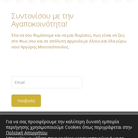
Συντονίσου με την
Αγαποκοινότητα!
Έλα να σου θυμίσουμε και να μας θυμίσεις, πως είναι να ζεις
στο Φως σου και σε απόλυτη αρμονία με όλους και όλα γύρω
σου! Αργύρης Μουτσιόπουλος.
Για να σας προσφέρουμε την καλύτερη δυνατή εμπειρία
περιήγησης χρησιμοποιούμε Cookies όπως περιγράφεται στην
Πολιτική Απορρήτου
Copyright 2018 | Love Community |
Πολιτική Απορρήτου
| All