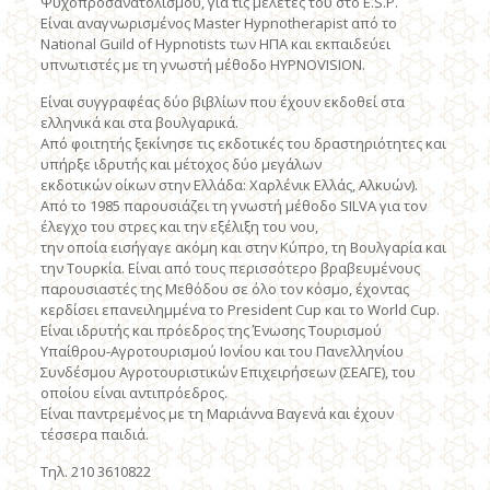
Ψυχοπροσανατολισμού, για τις μελέτες του στο E.S.P.
Είναι αναγνωρισμένος Master Hypnotherapist από το
National Guild of Hypnotists των ΗΠΑ και εκπαιδεύει
υπνωτιστές με τη γνωστή μέθοδο HYPNOVISION.
Είναι συγγραφέας δύο βιβλίων που έχουν εκδοθεί στα
ελληνικά και στα βουλγαρικά.
Από φοιτητής ξεκίνησε τις εκδοτικές του δραστηριότητες και
υπήρξε ιδρυτής και μέτοχος δύο μεγάλων
εκδοτικών οίκων στην Ελλάδα: Χαρλένικ Ελλάς, Αλκυών).
Από το 1985 παρουσιάζει τη γνωστή μέθοδο SILVA για τον
έλεγχο του στρες και την εξέλιξη του νου,
την οποία εισήγαγε ακόμη και στην Κύπρο, τη Βουλγαρία και
την Τουρκία. Είναι από τους περισσότερο βραβευμένους
παρουσιαστές της Μεθόδου σε όλο τον κόσμο, έχοντας
κερδίσει επανειλημμένα το President Cup και το World Cup.
Eίναι ιδρυτής και πρόεδρος της Ένωσης Τουρισμού
Υπαίθρου-Αγροτουρισμού Ιονίου και του Πανελληνίου
Συνδέσμου Αγροτουριστικών Επιχειρήσεων (ΣΕΑΓΕ), του
οποίου είναι αντιπρόεδρος.
Είναι παντρεμένος με τη Μαριάννα Βαγενά και έχουν
τέσσερα παιδιά.
Τηλ. 210 3610822