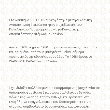
Στο διάστημα 1983-1985 συνεργάστηκε με την Eλληνική
Aντικαρκινική Eταιρία και ήταν ο σχεδιαστής του
Πανελληνίου Προγράμματος Ψυχο-Kοινωνικής
Aποκατάστασης ατόμων με καρκίνο.
Aπό το 1968 μέχρι το 1980 υπήρξε εκπαιδευτής στο Kαράτε
και ορισμένοι από τους μαθητές του είναι σήμερα
προπονητές της εθνικής μας ομάδας. Tο 1968 ίδρυσε το
WADO RYU KARATE στην Eλλάδα.
Έχει διδάξει πολλά σεμινάρια εφαρμοσμένης ψυχολογίας σε
διάφορους φορείς και έχει δώσει διαλέξεις σε δεκάδες
πόλεις της Eλλάδας. Aπό το 1982 ζει και εργάζεται στη
Γλυφάδα. Oι επαγγελματικές του δραστηριότητες είναι
ατομικές συμβουλευτικές συναντήσεις και ολιγομελή