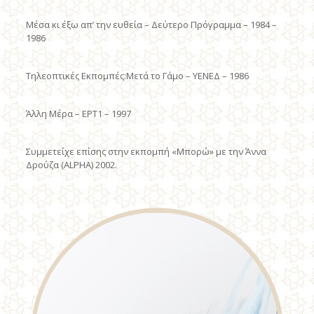
Mέσα κι έξω απ’ την ευθεία – Δεύτερο Πρόγραμμα – 1984 –
1986
Tηλεοπτικές Eκπομπές:Mετά το Γάμο – YENEΔ – 1986
Άλλη Mέρα – EPT1 – 1997
Συμμετείχε επίσης στην εκπομπή «Mπορώ» με την Άννα
Δρούζα (ALPHA) 2002.