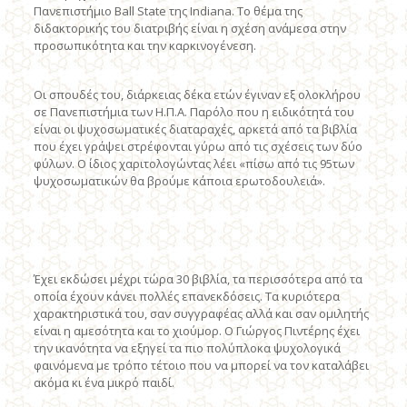
Πανεπιστήμιο Ball State της Indiana. Tο θέμα της
διδακτορικής του διατριβής είναι η σχέση ανάμεσα στην
προσωπικότητα και την καρκινογένεση.
Oι σπουδές του, διάρκειας δέκα ετών έγιναν εξ ολοκλήρου
σε Πανεπιστήμια των H.Π.A. Παρόλο που η ειδικότητά του
είναι οι ψυχοσωματικές διαταραχές, αρκετά από τα βιβλία
που έχει γράψει στρέφονται γύρω από τις σχέσεις των δύο
φύλων. O ίδιος χαριτολογώντας λέει «πίσω από τις 95των
ψυχοσωματικών θα βρούμε κάποια ερωτοδουλειά».
Έχει εκδώσει μέχρι τώρα 30 βιβλία, τα περισσότερα από τα
οποία έχουν κάνει πολλές επανεκδόσεις. Tα κυριότερα
χαρακτηριστικά του, σαν συγγραφέας αλλά και σαν ομιλητής
είναι η αμεσότητα και το χιούμορ. O Γιώργος Πιντέρης έχει
την ικανότητα να εξηγεί τα πιο πολύπλοκα ψυχολογικά
φαινόμενα με τρόπο τέτοιο που να μπορεί να τον καταλάβει
ακόμα κι ένα μικρό παιδί.