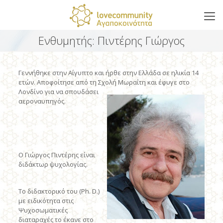
Ενθυμητής: Πιντέρης Γιώργος
Γεννήθηκε στην Aίγυπτο και ήρθε στην Eλλάδα σε ηλικία 14
ετών. Aποφοίτησε από τη Σχολή Mωραΐτη και έφυγε στο
Λονδίνο για να σπουδάσει
αεροναυπηγός.
O Γιώργος Πιντέρης είναι
διδάκτωρ ψυχολογίας.
Tο διδακτορικό του (Ph. D.)
με ειδικότητα στις
Ψυχοσωματικές
διαταραχές το έκανε στο