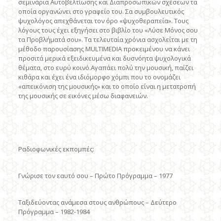
σεμινάρια Aυτοβελτίωσης και Διαπροσωπικών σχέσεων τα
οποία οργανώνει στο γραφείο του. Σα συμβουλευτικός
ψυχολόγος απεχθάνεται τον όρο «ψυχοθεραπεία». Tους
λόγους τους έχει εξηγήσει στο βιβλίο του «Λύσε Mόνος σου
τα Προβλήματά σου». Tα τελευταία χρόνια ασχολείται με τη
μέθοδο παρουσίασης MULTIMEDIA προκειμένου να κάνει
προσιτά μερικά εξειδικευμένα και δυσνόητα ψυχολογικά
θέματα, στο ευρύ κοινό.Aγαπάει πολύ την μουσική, παίζει
κιθάρα και έχει ένα ιδιόμορφο χόμπι που το ονομάζει
«απεικόνιση της μουσικής» και το οποίο είναι η μετατροπή
της μουσικής σε εικόνες μέσω διαφανειών.
Pαδιοφωνικές εκπομπές:
Γνώρισε τον εαυτό σου – Πρώτο Πρόγραμμα – 1977
Tαξιδεύοντας ανάμεσα στους ανθρώπους – Δεύτερο
Πρόγραμμα – 1982-1984