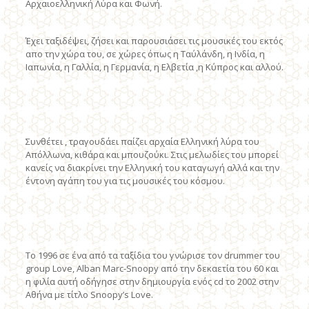
Αρχαιοελληνική Λύρα και Φωνή.
Έχει ταξιδέψει, ζήσει και παρουσιάσει τις μουσικές του εκτός
απο την χώρα του, σε χώρες όπως η Ταύλάνδη, η Ινδία, η
Ιαπωνία, η Γαλλία, η Γερμανία, η Ελβετία ,η Κύπρος και αλλού.
Συνθέτει , τραγουδάει παίζει αρχαία Ελληνική λύρα του
Απόλλωνα, κιθάρα και μπουζούκι. Στις μελωδίες του μπορεί
κανείς να διακρίνει την Ελληνική του καταγωγή αλλά και την
έντονη αγάπη του για τις μουσικές του κόσμου.
​Το 1996 σε ένα από τα ταξίδια του γνώρισε τον drummer του
group Love, Alban Marc-Snoopy από την δεκαετία του 60 και
η φιλία αυτή οδήγησε στην δημιουργία ενός cd το 2002 στην
Αθήνα με τίτλο Snoopy’s Love.