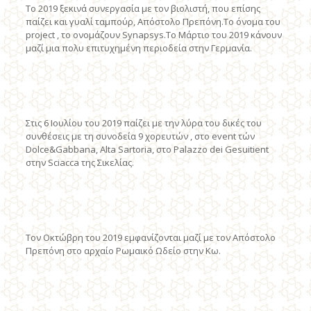
​Το 2019 ξεκινά συνεργασία με τον βιολιστή, που επίσης
παίζει και γυαλί ταμπούρ, Απόστολο Πρεπόνη.To όνομα του
project , το ονομάζουν Synapsys.Το Μάρτιο του 2019 κάνουν
μαζί μια πολυ επιτυχημένη περιοδεία στην Γερμανία.
​Στις 6 Ιουλίου του 2019 παίζει με την λύρα του δικές του
συνθέσεις με τη συνοδεία 9 χορευτών , στο event τών
Dolce&Gabbana, Alta Sartoria, στο Palazzo dei Gesuitient
στην Sciacca της Σικελίας.
Τον Οκτώβρη του 2019 εμφανίζονται μαζί με τον Απόστολο
Πρεπόνη στο αρχαίο Ρωμαικό Ωδείο στην Κω.