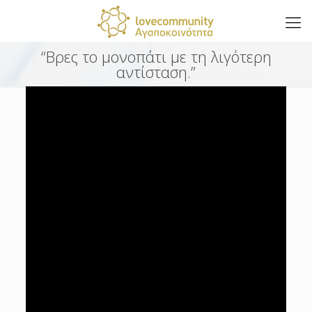
“Βρες το μονοπάτι με τη λιγότερη
αντίσταση.”