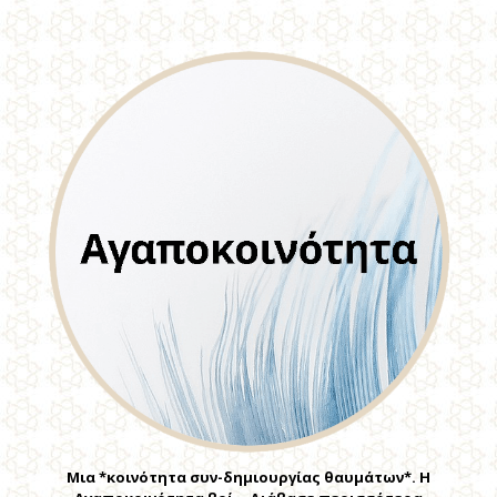
Μια *κοινότητα συν-δημιουργίας θαυμάτων*. Η