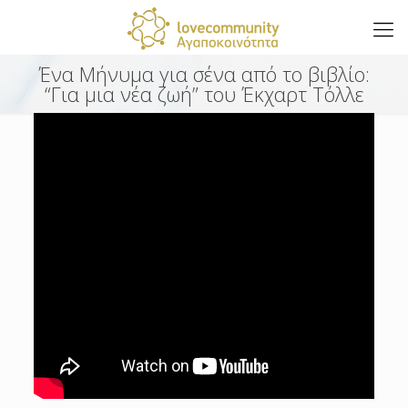
Ένα Μήνυμα για σένα από το βιβλίo:
“Για μια νέα ζωή” του Έκχαρτ Τόλλε