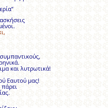
ερία”
 ασκήσεις
μένοι.
ι,
 συμπαντικούς,
ρηνικά.
ιμα και λυτρωτικά!
ού Εαυτού μας!
ν πάρει
ίας.