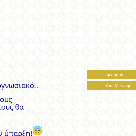
facebook
ογνωσιακό!!
Your Message
χους
τους θα
ην ύπαρξη!