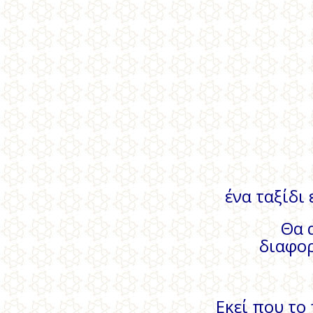
ένα ταξίδι
Θα 
διαφορ
Εκεί που το