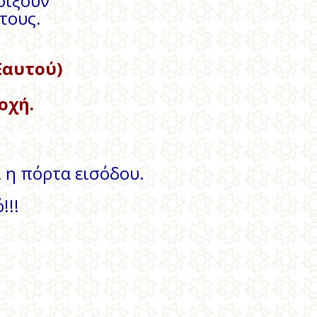
οίξουν
τους.
Εαυτού)
οχή.
ι η πόρτα εισόδου.
!!!