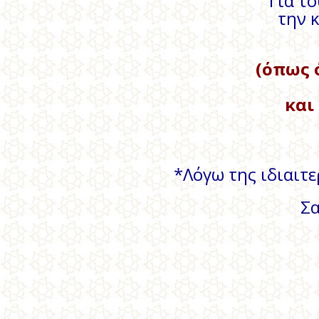
Για τ
την 
(όπως 
και
*Λόγω της ιδιαιτε
Σα