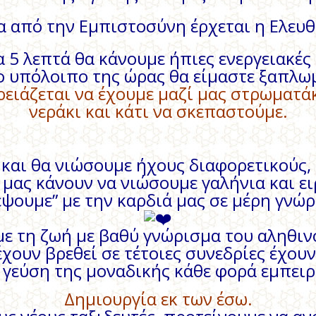
α από την Εμπιστοσύνη έρχεται η Ελευθ
 5 λεπτά θα κάνουμε ήπιες ενεργειακές
ο υπόλοιπο της ώρας θα είμαστε ξαπλω
ρειάζεται να έχουμε μαζί μας στρωματάκ
νεράκι και κάτι να σκεπαστούμε.
και θα νιώσουμε ήχους διαφορετικούς,
 μας κάνουν να νιώσουμε γαλήνια και ει
δέψουμε” με την καρδιά μας σε μέρη γνώρ
ε τη ζωή με βαθύ γνώρισμα του αληθιν
χουν βρεθεί σε τέτοιες συνεδρίες έχου
 γεύση της μοναδικής κάθε φορά εμπειρ
Δημιουργία εκ των έσω.