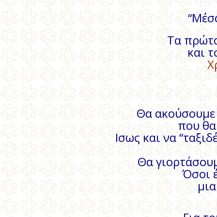
“Μέσ
Τα πρώτα
και τ
Χ
Θα ακούσουμε 
που θα
Ισως και να “ταξι
Θα γιορτάσουμ
Όσοι έ
μια