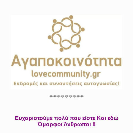
🌹🌹🌹🌹🌹🌹🌹🌹🌹
Ευχαριστούμε πολύ που είστε Και εδώ
Όμορφοι Άνθρωποι ‼️