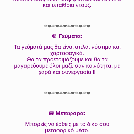
και υπαίθρια ντουζ.
🙏❤️🙏❤️🙏❤️🙏❤️🙏❤️🙏❤️
🍲 Γεύματα:
Τα γεύματά μας θα είναι απλά, νόστιμα και
χορτοφαγικά.
Θα τα προετοιμάζουμε και θα τα
μαγειρεύουμε όλοι μαζί, σαν κοινότητα, με
χαρά και συνεργασία ‼️
🙏❤️🙏❤️🙏❤️🙏❤️🙏❤️🙏❤️
🚐 Μεταφορά:
Μπορείς να έρθεις με το δικό σου
μεταφορικό μέσο.