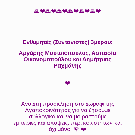
🙏❤️🙏❤️🙏❤️🙏❤️🙏❤️🙏❤️
Ενθυμητές (Συντονιστές) 3μέρου:
Αργύρης Μουτσιόπουλος, Ασπασία
Οικονομοπούλου και Δημήτριος
Ραχμάνης
❤️
Ανοιχτή πρόσκληση στο χωράφι της
Αγαποκοινότητας για να ζήσουμε
συλλογικά και να μοιραστούμε
εμπειρίες και απόψεις, περί κοινοτήτων και
όχι μόνο 🌹 ❤️