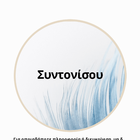
Για οποιαδήποτε πληροφορία ή διευκρίνιση, μη δ…