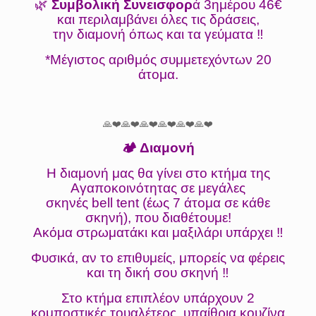
🌿
Συμβολική Συνεισφορ
ά 3ημέρου 46€
και περιλαμβάνει όλες τις δράσεις,
την διαμονή όπως και τα γεύματα ‼️
*Μέγιστος αριθμός συμμετεχόντων 20
άτομα.
🙏❤️🙏❤️🙏❤️🙏❤️🙏❤️🙏❤️
🏕 Διαμονή
Η διαμονή μας θα γίνει στο κτήμα της
Αγαποκοινότητας σε μεγάλες
σκηνές bell tent (έως 7 άτομα σε κάθε
σκηνή), που διαθέτουμε!
Ακόμα στρωματάκι και μαξιλάρι υπάρχει ‼️
Φυσικά, αν το επιθυμείς, μπορείς να φέρεις
και τη δική σου σκηνή ‼️
Στο κτήμα επιπλέον υπάρχουν 2
κομποστικές τουαλέτερς, υπαίθρια κουζίνα