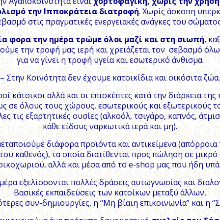
ην Αγαποκοινότητα είναι
χορτοφαγική, χωρίς την χρήσ
λισμό την Ιπποκράτεια διατροφή
. Χωρίς άσκοπη υπερ
βασμό στις πραγματικές ενεργειακές ανάγκες του σώματος
ία φορα την ημέρα τρώμε όλοι μαζί και στη σιωπή
, κα
ούμε την τροφή μας ιερή και χρειάζεται τον σεβασμό όλω
για να γίνει η τροφή υγεία και εσωτερικό άνθισμα.
– Στην Κοινότητα δεν έχουμε κατοικίδια και οικόσιτα ζώα.
ροί κάτοικοι αλλά και οι επισκέπτες κατά την διάρκεια της
ς σε όλους τους χώρους, εσωτερικούς και εξωτερικούς τ
λες τις εξαρτητικές ουσίες (αλκοόλ, τσιγάρο, καπνός, άτμισ
κάθε είδους ναρκωτικά ιερά και μη).
μεταποιούμε διάφορα προϊόντα και αντικείμενα (απόρροια 
 του καθενός), τα οποία διατίθενται προς πώληση σε μικρ
οικοχωριού, αλλά και μέσα από το e-shop μας που ήδη υπά
 μέρα εξελίσσονται πολλές δράσεις αυτωγνωσίας και διαλο
Βασικές εκπαιδεύσεις των κατοίκων μεταξύ άλλων,
ότερες συν-δημιουργίες, η “Μη βίαιη επικοινωνία” και η “Σ