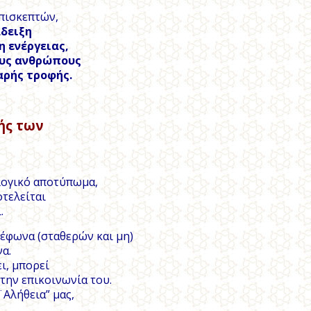
πισκεπτών,
άδειξη
 ενέργειας,
ους ανθρώπους
αρής τροφής.
ής των
λογικό αποτύπωμα,
τελείται
.
λέφωνα (σταθερών και μη)
α.
ει, μπορεί
την επικοινωνία του.
¨Αλήθεια” μας,