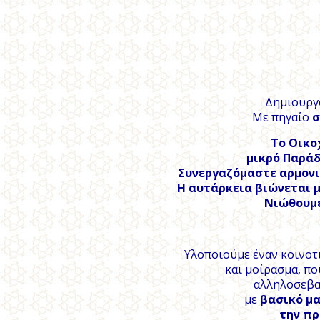
Δημιουργ
Με πηγαίο
σ
Το Οικο
μικρό
Παράδε
Συνεργαζόμαστε αρμονικ
H
αυτάρκεια βιώνεται μ
Νιώθουμε
Υλοποιούμε έναν κοινοτ
και μοίρασμα, πο
αλληλοσεβασ
με
βασικό μα
την πρ