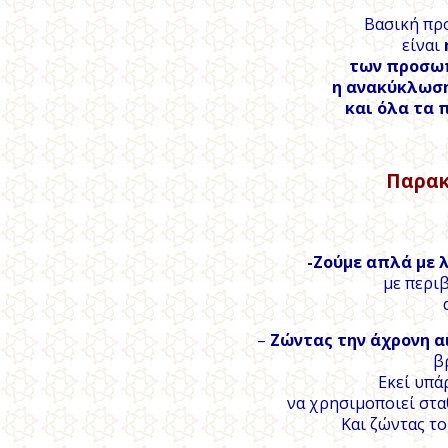
Βασική πρ
είναι
των προσωπ
η ανακύκλωση
και όλα τα 
Παρακ
-Ζούμε απλά με 
με περι
–
Ζώντας την άχρονη α
β
Εκεί υπάρ
να χρησιμοποιεί στα
Και ζώντας το