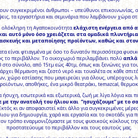
ουν συγκεκριμένοι άνθρωποι – υπεύθυνοι επικοινωνίας, ο
ψεις, τα εργαστήρια και σεμινάρια που λαμβάνουν χώρα σ
ε ολόκληρη τη Αγαποκοινότητα
ελάχιστη ενέργεια από 
και αυτό μόνο όσο χρειάζεται στα ομαδικά πλυντήρια
ασκευής και μεταποίησης προϊόντων, καθώς και στο
ατα είναι φτιαγμένα με όσο το δυνατόν περισσότερα φυσικ
ος το περιβάλλον. Το οικοχωριό περιλαμβάνει πολύ
απλά
0 στο σύνολο, από 15τμ εώς 40τμ, όπως και ξενώνες για του
άρχει θέρμανση και ζεστό νερό και τουαλέτα σε κάθε σπιτά
ν, χώρο εστίασης που μαγειρεύει για όλους, υπέροχους 
ϊόντων, αποθήκες, ένα μικρό θεατράκι, temazcal, θερμοκήπ
α ήσυχη, εσωτερικά και εξωτερικά, ζωή με λίγα λόγια και π
 με την ανατολή του ήλιου και “ησυχάζουμε” με το 
Εκτός κι αν αποφασιστεί κάτι άλλο για συγκεκριμένες μέρες
ιου για δημιουργία, χαρά και εργασία και το σκοτάδι για 
τον τρόπο εναρμονιζόμαστε με τους φυσικούς κύκλους της
προστατεύουμε το περιβάλλον και τους εαυτούς μας.