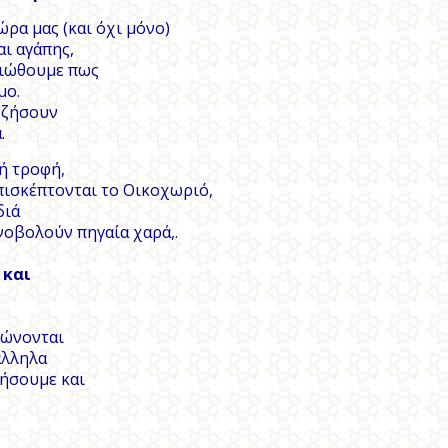
ρα μας (και όχι μόνο)
αι αγάπης,
νιώθουμε πως
μο.
 ζήσουν
.
ή τροφή,
ισκέπτονται το Οικοχωριό,
διά
νοβολούν πηγαία χαρά,.
 και
νώνονται
άλληλα
γήσουμε και