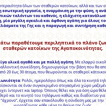
οτεραιότητα όλων των σταθερών κατοίκων, αλλά και των ε
η εσωτερική εργασία, η εναρμόνιση με την φύση, η αν
ικών ταλέντων του καθενός, η ελάχιστη κατανάλωση
, μία μεγάλη αγκαλιά και άφθονη αγάπη για όλους τ
πλάσματα της Γης και η παραγωγή και συντήρηση καθ
άτω παραθέτουμε περιληπτικά το πλάνο ζω
σταθερών κατοίκων της Αγαποκοινότητας.
λίγα υλικά αγαθά και με πολλή αγάπη
. Με ελαφρύ οικο
βαλλοντική συνείδηση, δημιουργούμε την βάση που θα απο
από 20 έως 30 άτομα, που θεωρούνται οι σταθεροί κάτοικοι
ιωνιότητα
: Ρολόι, ημερολόγιο όπως και όλα τα κινητά τη
ρίσκονται σε έναν συγκεκριμένο στεγασμένο χώρο μαζεμέν
χει ίντερνετ και laptop. Όποιος θέλει και για όση ώρα θέλ
θερό και το κινητό του τηλέφωνο καθώς και διαδίκτυο για 
 “άχρονο”, έρχεται σαν επακόλουθο η σύνδεση μας με την 
γιορτάζοντας κάθε μέρα το θαύμα της ζωής.