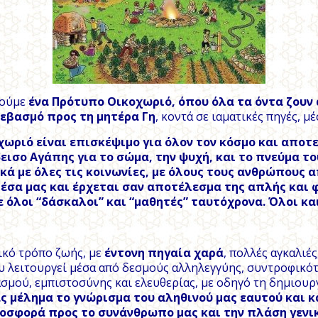
ούμε
ένα Πρότυπο Οικοχωριό, όπου όλα τα όντα ζουν
εβασμό προς τη μητέρα Γη
, κοντά σε ιαματικές πηγές, μ
χωριό είναι επισκέψιμο για όλον τον κόσμο και αποτε
ισο Αγάπης για το σώμα, την ψυχή, και το πνεύμα τ
ά με όλες τις κοινωνίες, με όλους τους ανθρώπους α
έσα μας και έρχεται σαν αποτέλεσμα της απλής και 
 όλοι “δάσκαλοι” και “μαθητές” ταυτόχρονα. Όλοι και
ικό τρόπο ζωής, με
έντονη πηγαία χαρά
, πολλές αγκαλιέ
υ λειτουργεί μέσα από δεσμούς αλληλεγγύης, συντροφικότ
μού, εμπιστοσύνης και ελευθερίας, με οδηγό τη δημιουρ
ς μέλημα το γνώρισμα του αληθινού μας εαυτού και κ
οσφορά προς το συνάνθρωπο μας και την πλάση γενι