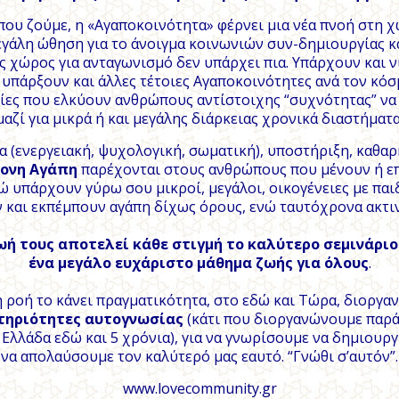
που ζούμε, η «Αγαποκοινότητα» φέρνει μια νέα πνοή στη χώ
εγάλη ώθηση για το άνοιγμα κοινωνιών συν-δημιουργίας κ
ς χώρος για ανταγωνισμό δεν υπάρχει πια. Υπάρχουν και 
 υπάρξουν και άλλες τέτοιες Αγαποκοινότητες ανά τον κόσ
ίες που ελκύουν ανθρώπους αντίστοιχης “συχνότητας” να
μαζί για μικρά ή και μεγάλης διάρκειας χρονικά διαστήματα
α (ενεργειακή, ψυχολογική, σωματική), υποστήριξη, καθαρ
ονη Αγάπη
παρέχονται στους ανθρώπους που μένουν ή επ
ώ υ
πάρχουν γύρω σου μικροί, μεγάλοι, οικογένειες με παι
και εκπέμπουν αγάπη δίχως όρους, ενώ ταυτόχρονα ακτι
ωή τους αποτελεί κάθε στιγμή το καλύτερο σεμινάριο
ένα μεγάλο ευχάριστο μάθημα ζωής
για όλους
.
 ροή το κάνει πραγματικότητα, στο εδώ και Τώρα, διοργα
τηριότητες αυτογνωσίας
(κάτι που διοργανώνουμε παρ
 Ελλάδα εδώ και 5 χρόνια), για να γνωρίσουμε να δημιουρ
να απολαύσουμε τον καλύτερό μας εαυτό. “Γνώθι σ’αυτόν”.
www.lovecommunity.gr