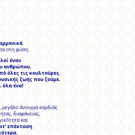
 αρμονικά
.
έσα στη φύση.
λεί έναν
ου ανθρώπου.
πό όλες τις κουλτούρες.
φυσικής ζωής που ζούμε.
 όλα ένα!
ς, μεγάλο άνοιγμα καρδιάς
ητας, διαφάνειας,
γικότητα και
ατ’ επέκταση
κότερα.