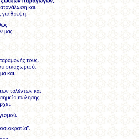
η ζωικών παραγώγων,
κατανάλωση και
 για θρέψη.
θώς
ν μας
 παραμονής τους,
ου οικοχωριού,
μα και
των ταλέντων και
ό σημείο πώλησης
ρχει.
γισμού.
οσιοκρατία”.