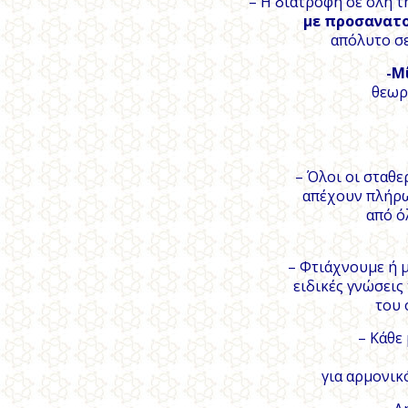
– Η διατροφή σε όλη τ
με προσανατο
απόλυτο σε
-Μ
θεωρ
– Όλοι οι σταθε
απέχουν πλήρω
από ό
– Φτιάχνουμε ή 
ειδικές γνώσεις
του 
– Κάθε
για αρμονικ