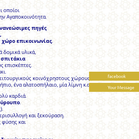
ι οποίοι
την Αγαποκοινότητα.
ανανεώσιμες πηγές
,
ν χώρο επικοινωνίας
.
ά δομικά υλικά,
 σπιτάκια
ς επισκέπτες.
κι.
facebook
λειτουργικούς κοινόχρηστους χώρους,
ιο, ένα αλατοσπήλαιο, μία λίμνη κ.α.
Your Message
ολύ καρδιά.
σούρουπο
.
).
περισυλλογή και ξεκούραση.
 φύσης και