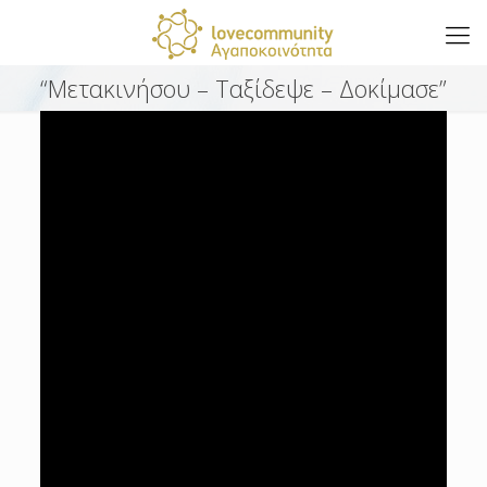
“Μετακινήσου – Ταξίδεψε – Δοκίμασε”