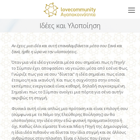
Ιδέες και Υλοποίηση
Αν έχεις μια ιδέα και αυτή επαναλαμβάνεται μέσα σου ξανά και
ξανά, ήρθε η ώρα να την υλοποιήσεις.
Όταν μια νέα ιδέα γεννάται μέσα σου σημαίνει πως η Πηγή/
το Σύμπαν έχει αποφασίσει να γειώσει μέσα από εσένα Φως.
Γνώριζε πως για να σου “δίνεται” η ιδέα σημαίνει πως είσαι
έτοιμος/η και ικανός/ή. Και πως η συχνότητα στην οποία
εκπέμπεις ενεργειακά είναι καθαρή, δηλαδή συγκεκριμένη.
Σημαίνει πως το Σύμπαν ανοίγει μια πόρτα για σένα αυτήν
ακριβώς τη στιγμή.
Φυσικά αυτή είναι απλώς μια πρόταση και είναι επιλογή σου
(σύμφωνα με το Νόμο της Ελεύθερης Βούλησης) αν θα
υλοποιήσεις την ιδέα στην εδώ φυσική πραγματικότητα ή
όχι. Καθώς όλοι είμαστε Ένα και Μία η Πηγή της Δημιουργίας,
η ίδια ιδέα πιθανόν να δίνεται την ίδια στιγμή και σε άλλους
ανθρώπους στον πλανήτη. Είναι ο λόγος που έχουν