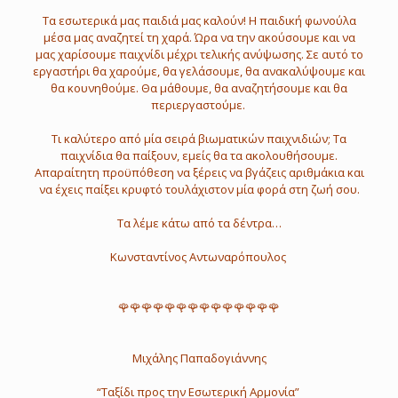
Τα εσωτερικά μας παιδιά μας καλούν! Η παιδική φωνούλα
μέσα μας αναζητεί τη χαρά. Ώρα να την ακούσουμε και να
μας χαρίσουμε παιχνίδι μέχρι τελικής ανύψωσης. Σε αυτό το
εργαστήρι θα χαρούμε, θα γελάσουμε, θα ανακαλύψουμε και
θα κουνηθούμε. Θα μάθουμε, θα αναζητήσουμε και θα
περιεργαστούμε.
Τι καλύτερο από μία σειρά βιωματικών παιχνιδιών; Τα
παιχνίδια θα παίξουν, εμείς θα τα ακολουθήσουμε.
Απαραίτητη προϋπόθεση να ξέρεις να βγάζεις αριθμάκια και
να έχεις παίξει κρυφτό τουλάχιστον μία φορά στη ζωή σου.
Τα λέμε κάτω από τα δέντρα…
Κωνσταντίνος Αντωναρόπουλος
🌹🌹🌹🌹🌹🌹🌹🌹🌹🌹🌹🌹🌹🌹
Μιχάλης Παπαδογιάννης
“Ταξίδι προς την Εσωτερική Αρμονία”