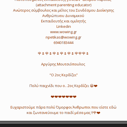
(attachment parenting educator)
Ανώτερος σύμβουλος και μέλος του Συνδέσμου Διοίκησης
Ανθρώπινου Δυναμικού
Εκπαιδευτής και ομιλητής
Linkedin
www.wowing.gr
npetikas@wowing.gr
6940183444
🌹🌷🌹🌷🌹🌷🌹🌷🌹🌷🌹🌹🌹🌷
Αργύρης Μουτσιόπουλος
“Ο 2ος Κερδίζει”
Πολύ παιχνίδι που ο.. 2ος Κερδίζει 😀❤️
❤️❤️❤️❤️❤️❤️❤️
Ευχαριστούμε πάρα πολύ Όμορφοι Άνθρωποι που είστε εδώ
και ζωντανεύουμε το παιδί μέσα μας ‼️🌹❤️