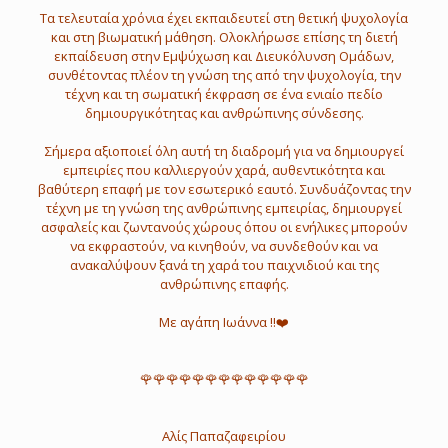
Τα τελευταία χρόνια έχει εκπαιδευτεί στη θετική ψυχολογία
και στη βιωματική μάθηση. Ολοκλήρωσε επίσης τη διετή
εκπαίδευση στην Εμψύχωση και Διευκόλυνση Ομάδων,
συνθέτοντας πλέον τη γνώση της από την ψυχολογία, την
τέχνη και τη σωματική έκφραση σε ένα ενιαίο πεδίο
δημιουργικότητας και ανθρώπινης σύνδεσης.
Σήμερα αξιοποιεί όλη αυτή τη διαδρομή για να δημιουργεί
εμπειρίες που καλλιεργούν χαρά, αυθεντικότητα και
βαθύτερη επαφή με τον εσωτερικό εαυτό. Συνδυάζοντας την
τέχνη με τη γνώση της ανθρώπινης εμπειρίας, δημιουργεί
ασφαλείς και ζωντανούς χώρους όπου οι ενήλικες μπορούν
να εκφραστούν, να κινηθούν, να συνδεθούν και να
ανακαλύψουν ξανά τη χαρά του παιχνιδιού και της
ανθρώπινης επαφής.
Με αγάπη Ιωάννα ‼️❤️
🌹🌹🌹🌹🌹🌹🌹🌹🌹🌹🌹🌹🌹
Αλίς Παπαζαφειρίου