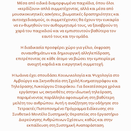
Μέσα από ειδικά διαμορφωμένα παιχνίδια, όπου όλοι
«κερδίζουν» απλά συμμετέχοντας, αλλά και μέσα από
μουσικοκινητικές ασκήσεις, βιωματικές δραστηριότητες και
αυτοσχεδιασμούς, οι συμμετέχοντες θα έχουν την ευκαιρία
να εν-θυμηθούν τον αυθορμητισμό τους, να ξαναβρούν τη
χαρά του παιχνιδιού και να εμπιστευτούν βαθύτερα τον
εαυτό τους και την ομάδα.
Η διαδικασία προσφέρει χώρο για γέλιο, έκφραση
συναισθημάτων και δημιουργική αλληλεπίδραση,
επιτρέποντας σε κάθε άτομο να βιώσει την εμπειρία με
ανοιχτή καρδιά και ενεργητική συμμετοχή.
Η Ιωάννα έχει σπουδάσει Κοινωνιολογία και Ψυχολογία στο
Αμβούργο και Σκηνοθεσία στη Σχολή Κινηματογράφου και
Τηλεόρασης Λυκούργου Σταυράκου. Για δεκατέσσερα χρόνια
εργάστηκε ως σκηνοθέτις στην ιδιωτική τηλεόραση,
παραμένοντας παράλληλα αφοσιωμένη στη βαθύτερη
μελέτη του ανθρώπου. Αυτή η αναζήτηση την οδήγησε στο
Τετραετές Πιστοποιημένο Πρόγραμμα Ειδίκευσης στο
Συνθετικό Μοντέλο Συστημικής Θεραπείας στο Εργαστήριο
Διερεύνησης Ανθρώπινων Σχέσεων, καθώς και στην
εκπαίδευση στη Συστημική Αναπαράσταση.