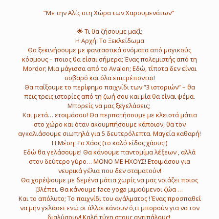
“Με την Αλίς στη Χώρα των Χαρουμενάτων”
🌟 Τι θα ζήσουμε μαζί;
Η Αρχή: Το Ξεκλείδωμα
Θα ξεκινήσουμε με φανταστικά ονόματα από μαγικούς
κόσμους – ποιος θα είσαι σήμερα; Ένας πολεμιστής από τη
Mordor; Μια μάγισσα από το Avalon; Εδώ, τίποτα δεν είναι
σοβαρό και όλα επιτρέπονται!
Θα παίξουμε το περίφημο παιχνίδι των “3 ιστοριών” – θα
πεις τρεις ιστορίες από τη ζωή σου και μία θα είναι ψέμα.
Μπορείς να μας ξεγελάσεις;
Και μετά… ετοιμάσου! Θα περπατήσουμε με κλειστά μάτια
στο χώρο και όταν ακουμπήσουμε κάποιον, θα τον
αγκαλιάσουμε σιωπηλά για 5 δευτερόλεπτα. Μαγεία καθαρή!
Η Μέση: Το Χάος (το καλό είδος χάους!)
Εδώ θα γελάσουμε! Θα κάνουμε παντομίμα λέξεων , αλλά
στον δεύτερο γύρο… ΜΟΝΟ ΜΕ ΗΧΟΥΣ! Ετοιμάσου για
νευρικά γέλια που δεν σταματούν!
Θα χορέψουμε με δεμένα μάτια χωρίς να μας νοιάζει ποιος
βλέπει. Θα κάνουμε face yoga μιμούμενοι ζώα …
Και το απόλυτο; Το παιχνίδι του αγάλματος ! Ένας προσπαθεί
να μην γελάσει ενώ οι άλλοι κάνουν ό,τι μπορούν για να τον
διαλύσουν! Καλή τύχη στους αντιπάλους!