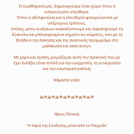
Στα μαθήματά μας, δημιουργούμε έναν χώρο όπου η
ενέργεια ρέει ελεύθερα.
Όπου η αδελφοσύνη και η ελευθερία φανερώνονται με
υπέροχους τρόπους.
Επίσης, μέσω κινήσεων ανακαλύπτουμε και παρατηρούμε τα
δύσκολα και μπλοκαρισμένα σημεία του σώματος, που με τη
βοήθεια της άσκησης και της αναπνοής προχωράμε στη
μαλάκωση και ίαση αυτών.
Με χαρά και αγάπη, μοιράζομαι αυτή την πρακτική που με
έχει διδάξει τόσα πολλά για την ισορροπία, τη συνεργασία
και την εσωτερική γαλήνη.
Νάμαστε καλά
🙏🌹🙏🌹🙏🌹🙏🌹🙏🌹🙏🌹🙏🌹
Νίκος Πέτικας
“Η Χαρά της Σύνδεσης μέσα από το Παιχνίδι”