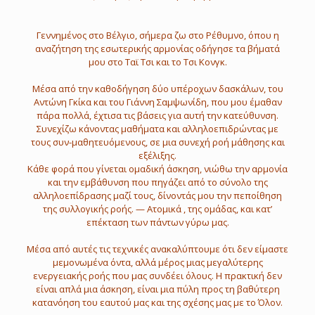
Γεννημένος στο Βέλγιο, σήμερα ζω στο Ρέθυμνο, όπου η
αναζήτηση της εσωτερικής αρμονίας οδήγησε τα βήματά
μου στο Ταϊ Τσι και το Τσι Κονγκ.
Μέσα από την καθοδήγηση δύο υπέροχων δασκάλων, του
Αντώνη Γκίκα και του Γιάννη Σαμψωνίδη, που μου έμαθαν
πάρα πολλά, έχτισα τις βάσεις για αυτή την κατεύθυνση.
Συνεχίζω κάνοντας μαθήματα και αλληλοεπιδρώντας με
τους συν-μαθητευόμενους, σε μια συνεχή ροή μάθησης και
εξέλιξης.
Κάθε φορά που γίνεται ομαδική άσκηση, νιώθω την αρμονία
και την εμβάθυνση που πηγάζει από το σύνολο της
αλληλοεπίδρασης μαζί τους, δίνοντάς μου την πεποίθηση
της συλλογικής ροής. — Ατομικά , της ομάδας, και κατ’
επέκταση των πάντων γύρω μας.
Μέσα από αυτές τις τεχνικές ανακαλύπτουμε ότι δεν είμαστε
μεμονωμένα όντα, αλλά μέρος μιας μεγαλύτερης
ενεργειακής ροής που μας συνδέει όλους. Η πρακτική δεν
είναι απλά μια άσκηση, είναι μια πύλη προς τη βαθύτερη
κατανόηση του εαυτού μας και της σχέσης μας με το Όλον.