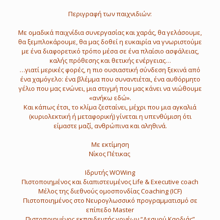
Περιγραφή των παιχνιδιών:
Με ομαδικά παιχνίδια συνεργασίας και χαράς, θα γελάσουμε,
θα ξεμπλοκάρουμε, θα μας δοθεί η ευκαιρία να γνωριστούμε
με ένα διαφορετικό τρόπο μέσα σε ένα πλαίσιο ασφάλειας,
καλής πρόθεσης και θετικής ενέργειας…
…γιατί μερικές φορές, η πιο ουσιαστική σύνδεση ξεκινά από
ένα χαμόγελο: ένα βλέμμα που συναντιέται, ένα αυθόρμητο
γέλιο που μας ενώνει, μια στιγμή που μας κάνει να νιώθουμε
«ανήκω εδώ».
Και κάπως έτσι, το κλίμα ζεσταίνει, μέχρι που μια αγκαλιά
(κυριολεκτική ή μεταφορική) γίνεται η υπενθύμιση ότι
είμαστε μαζί, ανθρώπινα και αληθινά.
Με εκτίμηση
Νίκος Πέτικας
Ιδρυτής WOWing
Πιστοποιημένος και διαπιστευμένος Life & Executive coach
Μέλος της διεθνούς ομοσπονδίας Coaching (ICF)
Πιστοποιημένος στο Νευρογλωσσικό προγραμματισμό σε
επίπεδο Master
Πιστοποιημένος εκπαιδευτής γονέων “Δεσμού Καρδιάς”