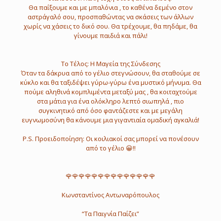
Θα παίξουμε και με μπαλόνια , το καθένα δεμένο στον
αστράγαλό σου, προσπαθώντας να σκάσεις των άλλων
χωρίς να χάσεις το δικό σου. Θα τρέχουμε, θα πηδάμε, θα
γίνουμε παιδιά και πάλι!
Το Τέλος: Η Μαγεία της Σύνδεσης
Όταν τα δάκρυα από το γέλιο στεγνώσουν, θα σταθούμε σε
κύκλο και θα ταξιδέψει γύρω-γύρω ένα μυστικό μήνυμα. Θα
πούμε αληθινά κομπλιμέντα μεταξύ μας , θα κοιταχτούμε
στα μάτια για ένα ολόκληρο λεπτό σιωπηλά , πιο
συγκινητικό από όσο φαντάζεστε και με μεγάλη
ευγνωμοσύνη θα κάνουμε μια γιγαντιαία ομαδική αγκαλιά!
P.S. Προειδοποίηση: Οι κοιλιακοί σας μπορεί να πονέσουν
από το γέλιο 😀‼️
🌹🌹🌹🌹🌹🌹🌹🌹🌹🌹🌹🌹🌹🌹
Κωνσταντίνος Αντωναρόπουλος
“Τα Παιγνία Παίζει”