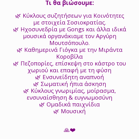
Τι θα βιώσουμε:
🌿 Κύκλους συζητήσεων για Κοινότητες
με στοιχεία Σοσιοκρατίας.
🌿 Ηχοσυνεδρία με Gongs και άλλα ιδικά
μουσικά οργανάκιαμε τον Αργύρη
Μουτσόπουλο.
🌿 Καθημερινά Γιόγκα με την Μιράντα
Κοροβίλα
🌿 Πεζοπορίες, επίσκεψη στο κάστρο του
χωριού και επαφή με τη φύση
🌿 Ενσυνείδητη αναπνοή
🌿 Σωματική ήπια άσκηση
🌿 Κύκλους γνωριμίας, μοίρασμα,
ενσυναίσθηση & ευγνωμοσύνη
🌿 Ομαδικά παιχνίδια
🌿 Μουσική
🙏❤️