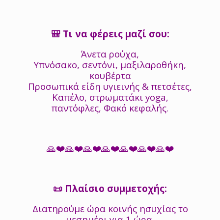
🎒 Τι να φέρεις μαζί σου:
Άνετα ρούχα,
Υπνόσακο, σεντόνι, μαξιλαροθήκη,
κουβέρτα
Προσωπικά είδη υγιεινής & πετσέτες,
Καπέλο, στρωματάκι yoga,
παντόφλες, Φακό κεφαλής.
🙏❤️🙏❤️🙏❤️🙏❤️🙏❤️🙏❤️🙏❤️
📜 Πλαίσιο συμμετοχής:
Διατηρούμε ώρα κοινής ησυχίας το
μεσημέρι για 1 ώρα.