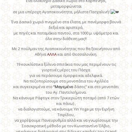
Ένα ολόκληρο Δασικό Χωριό στο Καρπενήσι,
μεταμορφώνεται
σε μια υπέροχη Αγαποκοινότητα, μάλιστα Πασχαλινή!
Ένα Δασικό χωριό πνιγμένο στα έλατα, με πανέμορφα βουνά
δεξιά και αριστερά,
με πηγές και ποταμάκια παντού, στα 1000 μ. υψόμετρο και
όλο στην διάθεση μας!!
Με 2 πούλμαν της Αγαποκοινότητας που θα ξεκινήσουν από
Αθήνα
ΑΛΛΑ
και από Θεσσαλονίκη.
19 κουκλίστικα ξύλινα σπιτάκια που μας περιμένουν τις
γιορτινές μέρες του Πάσχα
για να περάσουμε όμορφα και αδελφικά.
Να πεζοπορίσουμε στα μονοπάτια του Αχιλλέα
και συγκεκριμένα στο
“Μαγεμένο
δάσος” και στο μονοπάτι
του Αγ. Παντελεήμονα.
Να κάνουμε Ράφτιγκ στον Τρικιεριώτη ποταμό (από 7 ετών
και πάνω) ,
να διαλογιστούμε, να κάνουμε Yin Yoga με την Ειρήνη
Τσιρίδου,
να χορέψουμε Πανευρυθμία αλλά και να γνωρίσουμε την
Σοσιοκρατική μέθοδο με τον Κωνσταντίνο Όλβιο,
να κάνουμε διαλογισμό στις δίδυμες καρδιές του Grand