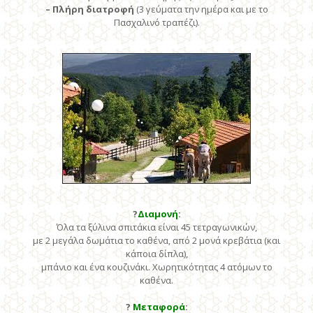
– Πλήρη διατροφή
(3 γεύματα την ημέρα και με το
Πασχαλινό τραπέζι).
?
Διαμονή
:
Όλα τα ξύλινα σπιτάκια είναι 45 τετραγωνικών,
με 2 μεγάλα δωμάτια το καθένα, από 2 μονά κρεβάτια (και
κάποια δίπλα),
μπάνιο και ένα κουζινάκι. Χωρητικότητας 4 ατόμων το
καθένα.
?
Μεταφορά
: