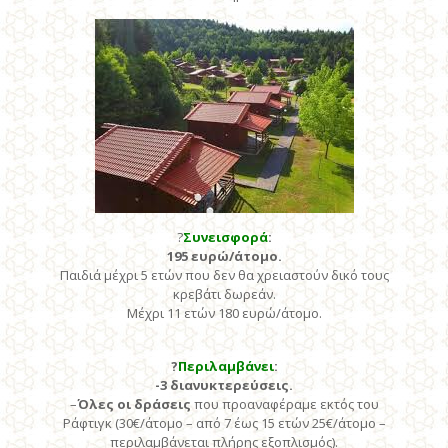
?
Συνεισφορά
:
195 ευρώ/άτομο.
Παιδιά μέχρι 5 ετών που δεν θα χρειαστούν δικό τους
κρεβάτι δωρεάν.
Μέχρι 11 ετών 180 ευρώ/άτομο.
?
Περιλαμβάνει
:
-3 διανυκτερεύσεις.
–
Όλες οι δράσεις
που προαναφέραμε εκτός του
Ράφτιγκ (30€/άτομο – από 7 έως 15 ετών 25€/άτομο –
περιλαμβάνεται πλήρης εξοπλισμός).