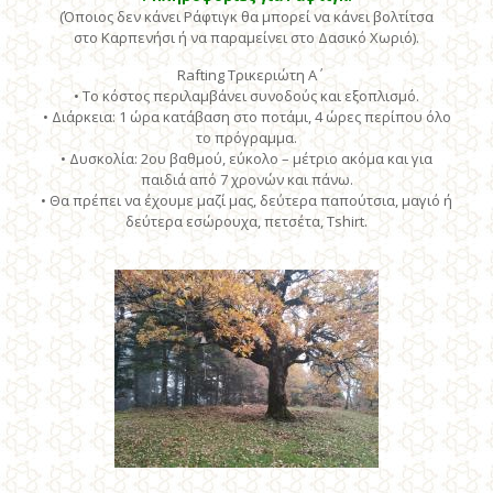
(Όποιος δεν κάνει Ράφτιγκ θα μπορεί να κάνει βολτίτσα
στο Καρπενήσι ή να παραμείνει στο Δασικό Χωριό).
Rafting Τρικεριώτη Α΄
• Το κόστος περιλαμβάνει συνοδούς και εξοπλισμό.
• Διάρκεια: 1 ώρα κατάβαση στο ποτάμι, 4 ώρες περίπου όλο
το πρόγραμμα.
• Δυσκολία: 2ου βαθμού, εύκολο – μέτριο ακόμα και για
παιδιά από 7 χρονών και πάνω.
• Θα πρέπει να έχουμε μαζί μας, δεύτερα παπούτσια, μαγιό ή
δεύτερα εσώρουχα, πετσέτα, Tshirt.