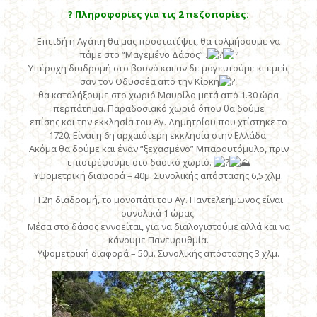
?
Πληροφορίες για τις 2 πεζοπορίες:
Επειδή η Αγάπη θα μας προστατέψει, θα τολμήσουμε να
πάμε στο “Μαγεμένο Δάσος” .
Υπέροχη διαδρομή στο βουνό και αν δε μαγευτούμε κι εμείς
σαν τον Οδυσσέα από την Κίρκη
,
θα καταλήξουμε στο χωριό Μαυρίλο μετά από 1.30 ώρα
περπάτημα. Παραδοσιακό χωριό όπου θα δούμε
επίσης και την εκκλησία του Αγ. Δημητρίου που χτίστηκε το
1720. Είναι η 6η αρχαιότερη εκκλησία στην Ελλάδα.
Ακόμα θα δούμε και έναν “ξεχασμένο” Μπαρουτόμυλο, πριν
επιστρέφουμε στο δασικό χωριό.
Υψομετρική διαφορά – 40μ. Συνολικής απόστασης 6,5 χλμ.
Η 2η διαδρομή, το μονοπάτι του Αγ. Παντελεήμωνος είναι
συνολικά 1 ώρας.
Μέσα στο δάσος εννοείται, για να διαλογιστούμε αλλά και να
κάνουμε Πανευρυθμία.
Υψομετρική διαφορά – 50μ. Συνολικής απόστασης 3 χλμ.