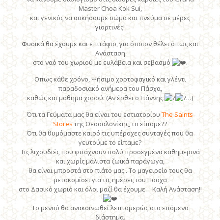
Master Choa Kok Sui,
και γενικός να ασκήσουμε σώμα και πνεύμα σε μέρες
γιορτινές!
Φυσικά θα έχουμε και επιτάφιο, για όποιον θέλει όπως και
Ανάσταση
στο ναό του χωριού με ευλάβεια και σεβασμό
.
Οπως κάθε χρόνο, Ψήσιμο χορτοφαγικό και γλέντι
παραδοσιακό ανήμερα του Πάσχα,
καθώς και μάθημα χορού. (Αν έρθει ο Γιάννης
…)
Ότι τα Γεύματα μας θα είναι του εστιατορίου
The Saints
Stores
της Θεσσαλονίκης, το είπαμε??
Ότι θα θυμόμαστε καιρό τις υπέροχες συνταγές που θα
γευτούμε το είπαμε?
Τις λιχουδιές που φτιάχνουν πολύ προσεγμένα καθημερινά
και χωρίς μάλιστα ζωικά παράγωγα,
θα είναι μπροστά στο πιάτο μας.. Το μαγειρείο τους θα
μετακομίσει για τις ημέρες του Πάσχα
στο Δασικό χωριό και όλοι μαζί θα έχουμε… Καλή Ανάσταση!!
Το μενού θα ανακοινωθεί λεπτομερώς στο επόμενο
διάστημα.