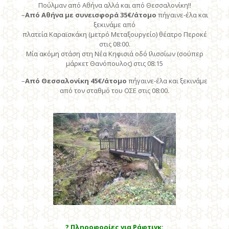
Πούλμαν από Αθήνα αλλά και από Θεσσαλονίκη!!
–
Από Αθήνα με συνεισφορά 35€/άτομο
πήγαινε-έλα και
ξεκινάμε από
πλατεία Καραϊσκάκη (μετρό Μεταξουργείο) θέατρο Περοκέ
στις 08:00.
Μία ακόμη στάση στη Νέα Κηφισιά οδό Ιλισσίων (σούπερ
μάρκετ Θανόπουλος) στις 08:15
–
Από Θεσσαλονίκη 45€/άτομο
πήγαινε-έλα και ξεκινάμε
από τον σταθμό του ΟΣΕ στις 08:00.
?
Πληροφορίες για Ράφτιγκ: