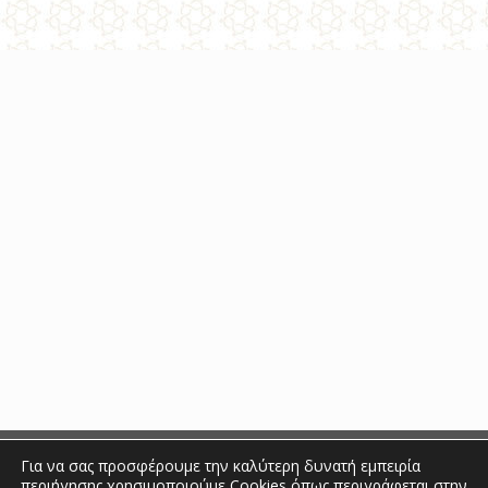
Συντονίσου με την
Αγαποκοινότητα!
Έλα να σου θυμίσουμε και να μας θυμίσεις, πως είναι να ζεις
στο Φως σου και σε απόλυτη αρμονία με όλους και όλα γύρω
σου! Αργύρης Μουτσιόπουλος.
Για να σας προσφέρουμε την καλύτερη δυνατή εμπειρία
περιήγησης χρησιμοποιούμε Cookies όπως περιγράφεται στην