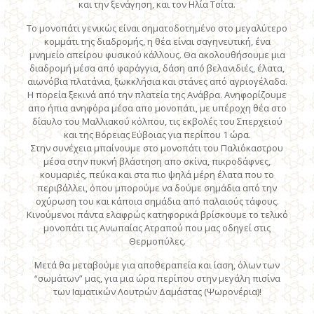
και την ξενάγηση, και τον Ηλία Τσίτα.
Το μονοπάτι γενικώς είναι σηματοδοτημένο στο μεγαλύτερο
κομμάτι της διαδρομής, η θέα είναι σαγηνευτική, ένα
μνημείο απείρου φυσικού κάλλους. Θα ακολουθήσουμε μια
διαδρομή μέσα από φαράγγια, δάση από βελανιδιές, έλατα,
αιωνόβια πλατάνια, ξωκκλήσια και στάνες από αγριογέλαδα.
Η πορεία ξεκινά από την πλατεία της Ανάβρα. Ανηφορίζουμε
απο ήπια ανηφόρα μέσα απο μονοπάτι, με υπέροχη θέα στο
δίαυλο του Μαλλιακού κόλπου, τις εκβολές του Σπερχειού
και της Βόρειας Εύβοιας για περίπου 1 ώρα.
Στην συνέχεια μπαίνουμε στο μονοπάτι του Παλιόκαστρου
μέσα στην πυκνή βλάστηση απο σκίνα, πικροδάφνες,
κουμαριές, πεύκα και στα πιο ψηλά μέρη έλατα που το
περιβάλλει, όπου μπορούμε να δούμε σημάδια από την
οχύρωση του και κάποια σημάδια από παλαιούς τάφους.
Κινούμενοι πάντα ελαφρώς κατηφορικά βρίσκουμε το τελικό
μονοπάτι τις Ανωπαίας Ατραπού που μας οδηγεί στις
Θερμοπύλες.
Μετά θα μεταβούμε για αποθεραπεία και ίαση, όλων των
“σωμάτων” μας, για μια ώρα περίπου στην μεγάλη πισίνα
των Ιαματικών Λουτρών Δαμάστας (Ψωρονέρια)!