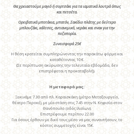
Θα χρειαστούμε μαγιό ή σορτσάκι για τα ιαματικά λουτρά όπως
και πετσέτα.
Ορειβατικά μποτάκια, μπατόν, Σακίδιο πλάτης με δεύτερο
μπλουζάκι, κάλτσες, αντιανεμικό, νεράκι και σνακ για την
πεζοπορία.
Συνεισφορά 25€
Η θέση κρατείται συμπληρώνοντας την παρακάτω φόρμα και
καταθέτοντας 10 €.
(Σε περίπτωση ακύρωσης την τελευταία εβδομάδα, δεν
επιστρέφεται η προκαταβολή).
Η μεταφορά μας:
Ξεκινάμε 7.30 από πλ. Καραϊσκάκη (μέτρο Μεταξουργείο,
θέατρο Περοκέ), με μία στάση στις 7.45 στην Ν. Κηφισία στον
Θανόπουλο (οδός Ιλισίων).
Επιστρέφουμε περίπου 22.00
Για όσους έρθουν με δικό τους μέσο να μας συναντήσουν, το
κόστος συμμετοχής είναι 15€.