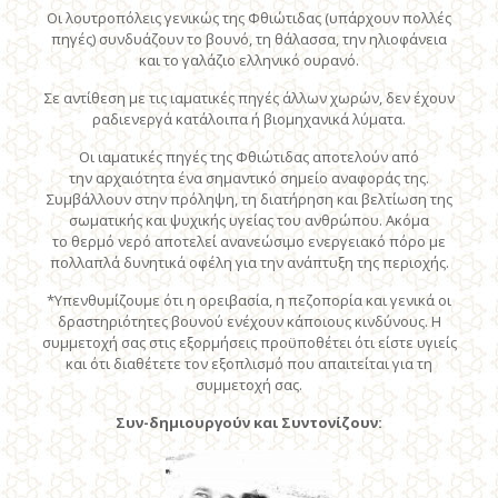
Οι λουτροπόλεις γενικώς της Φθιώτιδας (υπάρχουν πολλές
πηγές) συνδυάζουν το βουνό, τη θάλασσα, την ηλιοφάνεια
και το γαλάζιο ελληνικό ουρανό.
Σε αντίθεση με τις ιαματικές πηγές άλλων χωρών, δεν έχουν
ραδιενεργά κατάλοιπα ή βιομηχανικά λύματα.
Οι ιαματικές πηγές της Φθιώτιδας αποτελούν από
την αρχαιότητα ένα σημαντικό σημείο αναφοράς της.
Συμβάλλουν στην πρόληψη, τη διατήρηση και βελτίωση της
σωματικής και ψυχικής υγείας του ανθρώπου. Ακόμα
το θερμό νερό αποτελεί ανανεώσιμο ενεργειακό πόρο με
πολλαπλά δυνητικά οφέλη για την ανάπτυξη της περιοχής.
*Υπενθυμίζουμε ότι η ορειβασία, η πεζοπορία και γενικά οι
δραστηριότητες βουνού ενέχουν κάποιους κινδύνους. Η
συμμετοχή σας στις εξορμήσεις προϋποθέτει ότι είστε υγιείς
και ότι διαθέτετε τον εξοπλισμό που απαιτείται για τη
συμμετοχή σας.
Συν-δημιουργούν και Συντονίζουν: