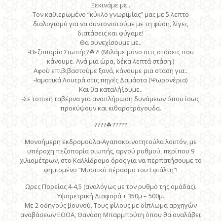
Ξεκινάμε με..
Τον καθιερωμένο “κύκλο γνωριμίας” μας με 5 λεπτο
διαλογισμό για να συντονιστούμε με τη φύση, λίγες
διατάσεις και φύγαμε!
Θα συνεχίσουμε με..
-Πεζοπορία Σιωπής
?
☘
?
! (Μιλάμε μόνο στις στάσεις που
κάνουμε. Ανά μια ώρα, δέκα λεπτά στάση.)
Αφού επιβιβαστούμε ξανά, κάνουμε μια στάση για..
-Ιαματικά Λουτρά στις πηγές Δαμάστα (Ψωρονέρια)
Και θα καταλήξουμε..
-Σε τοπική ταβέρνα για αναπλήρωση δυνάμεων όπου ίσως
προκύψουν και κιθαροτράγουδα.
?
?
?
?
☘
?
?
?
?
?
Μονοήμερη εκδρομούλα-Αγαποκοινοτητούλα λοιπόν, με
υπέροχη πεζοπορία σιωπής, αργού ρυθμού, περίπου 9
χιλιομέτρων, στο Καλλίδρομο όρος για να περπατήσουμε το
φημισμένο “Μυστικό πέρασμα του Εφιάλτη”!
Ωρες Πορείας 4-4,5 (αναλόγως με τον ρυθμό της ομάδας).
Υψομετρική Διαφορά + 350μ – 500μ.
Με 2 οδηγούς βουνού. Τους φίλους με δίπλωμα αρχηγών
αναβάσεων ΕΟΟΑ, Θανάση Μπαρμπούτη όπου θα αναλάβει