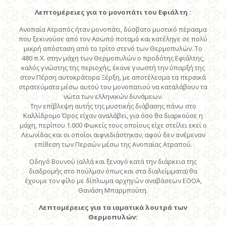
Λεπτομέρειες για το μονοπάτι του Εφιάλτη :
Ανοπαία Ατραπός ήταν μονοπάτι, δύσβατο μυστικό πέρασμα
που ξεκινούσε από τον Ασωπό ποταμό και κατέληγε σε πολύ
μικρή απόσταση από το τρίτο στενό των Θερμοπυλών. Το
480 π.Χ. στην μάχη των Θερμοπυλών ο προδότης Εφιάλτης,
καλός γνώστης της περιοχής, έκανε γνωστή την ύπαρξή της
στον Πέρση αυτοκράτορα Ξέρξη, με αποτέλεσμα τα περσικά
στρατεύματα μέσω αυτού του μονοπατιού να καταλάβουν τα
νώτα των ελληνικών δυνάμεων.
Την επίβλεψη αυτής της μυστικής διάβασης πάνω στο
Καλλίδρομο Όρος είχαν αναλάβει, για όσο θα διαρκούσε η
μάχη, περίπου 1.000 Φωκείς τους οποίους είχε στείλει εκεί ο
Λεωνίδας και οι οποίοι αιφνιδιάστηκαν, αφού δεν ανέμεναν
επίθεση των Περσών μέσω της Ανοπαίας Ατραπού.
Οδηγό Βουνού (αλλά και ξεναγό κατά την διάρκεια της
διαδρομής στο πούλμαν όπως και στα διαλείμματα) θα
έχουμε τον φίλο με δίπλωμα αρχηγών αναβάσεων ΕΟΟΑ,
Θανάση Μπαρμπούτη.
Λεπτομέρειες για τα ιαματικά λουτρά των
Θερμοπυλών: