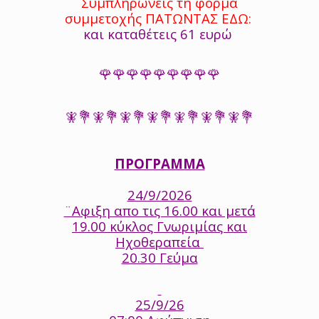
Συμπληρώνεις τη φόρμα
συμμετοχής
ΠΑΤΩΝΤΑΣ ΕΔΩ:
και καταθέτεις 61 ευρώ
🌹🌹🌹🌹🌹🌹🌹🌹🌹
🧚💐🧚💐🧚💐🧚💐🧚💐🧚💐🧚💐
ΠΡΟΓΡΑΜΜΑ
24/9/2026
¨Αφιξη απο τις 16.00 και μετά
19.00 κύκλος Γνωριμίας και
Ηχοθεραπεία
20.30 Γεύμα
25/9/26