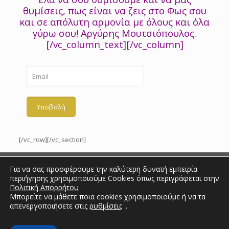
θυμίσεις, πως είναι να ζεις στο Φως σου
και σε απόλυτη αρμονία με όλους και όλα
γύρω σου! Αργύρης Μουτσιόπουλος.
[/vc_column_text][/vc_column]
[/vc_row][/vc_section]
Για να σας προσφέρουμε την καλύτερη δυνατή εμπειρία
περιήγησης χρησιμοποιούμε Cookies όπως περιγράφεται στην
Πολιτική Απορρήτου
Copyright 2018 | Love Community |
Πολιτική Απορρήτου
| All
Μπορείτε να μάθετε ποια cookies χρησιμοποιούμε ή να τα
Rights Reserved. Created by
απενεργοποιήσετε στις
ρυθμίσεις
.