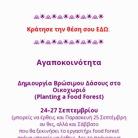
🙏🌟🙏🌟🙏🌟🙏🌟🙏🌟🙏🌟
Κράτησε την θέση σου
ΕΔΩ
:
🙏🌟🙏🌟🙏🌟🙏🌟🙏🌟🙏🌟
Αγαποκοινότητα
Δημιουργία Βρώσιμου Δάσους στο
Οικοχωριό
(
Planting a Food Forest)
24–27 Σεπτεμβρίου
(μπορείς να έρθεις και Παρασκευή 25 Σεπτέμβρη
αν θες, αλλά και Σάββατο
που θα ξεκινήσει το εργαστήρι food forest
ακόμα μπορείς να έρθεις. Δες το πρόγραμμα