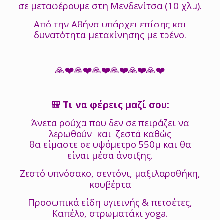
σε μεταφέρουμε στη Μενδενίτσα (10 χλμ).
Από την Αθήνα υπάρχει επίσης και
δυνατότητα μετακίνησης με τρένο.
🙏❤️🙏❤️🙏❤️🙏❤️🙏❤️🙏❤️
🎒 Τι να φέρεις μαζί σου:
Άνετα ρούχα που δεν σε πειράζει να
λερωθούν και ζεστά καθώς
θα είμαστε σε υψόμετρο 550μ και θα
είναι μέσα άνοιξης.
Ζεστό υπνόσακο, σεντόνι, μαξιλαροθήκη,
κουβέρτα
Προσωπικά είδη υγιεινής & πετσέτες,
Καπέλο, στρωματάκι yoga.