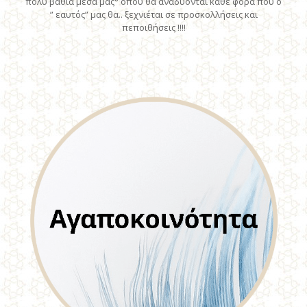
πολύ βαθιά μέσα μας° όπου θα αναδύονται κάθε φορά που ο
” εαυτός” μας θα.. ξεχνιέται σε προσκολλήσεις και
πεποιθήσεις !!!!