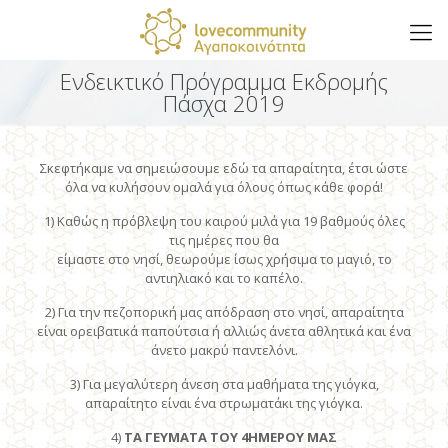
Ενδεικτικό Πρόγραμμα Εκδρομής
Πάσχα 2019
Σκεφτήκαμε να σημειώσουμε εδώ τα απαραίτητα, έτσι ώστε
όλα να κυλήσουν ομαλά για όλους όπως κάθε φορά!
1) Καθώς η πρόβλεψη του καιρού μιλά για 19 βαθμούς όλες
τις ημέρες που θα
είμαστε στο νησί, θεωρούμε ίσως χρήσιμα το μαγιό, το
αντιηλιακό και το καπέλο.
2) Για την πεζοπορική μας απόδραση στο νησί, απαραίτητα
είναι ορειβατικά παπούτσια ή αλλιώς άνετα αθλητικά και ένα
άνετο μακρύ παντελόνι.
3) Για μεγαλύτερη άνεση στα μαθήματα της γιόγκα,
απαραίτητο είναι ένα στρωματάκι της γιόγκα.
4)
ΤΑ ΓΕΥΜΑΤΑ ΤΟΥ 4ΗΜΕΡΟΥ ΜΑΣ