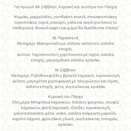
Για πρωινό (Μ. Σάββατο, Κυριακή και Δευτέρα του Πάσχα)
Ψωμάκι, μαρμελάδες, cornflakes-muesli, σπανακοπιτάκια,
τυροπιτάκια, τυριά, γιαούρτι, γάλα και αυγά (για όσους το
επιθυμούν). Φυσικά καφές και χυμοί θα διατίθενται επίσης!
Μ. Παρασκευή
Μεσημέρι: Μακαροναδα με σάλτσα ναπολιτέν, σαλάτα
εποχής.
Δείπνο: Ταχινόσουπα ή χορτόσουπα με ταχίνι, σαλάτα
εποχής, μαυρομάτικα σαλάτα, κρασάκι
Μ. Σάββατο
Μεσημέρι: Ρεβυθοκεφτέδες, βραστά λαχανικά, τυροκαυτερή
Δείπνο: μαγειρίτσα χορτοφαγική με πλευρώτους και τέμπε,
σαλάτα εποχής, φέτα, αυγά κόκκινα, κρασάκι
Κυριακή του Πάσχα
Όλη μέρα: Μπιφτέκια λαχανικών, πατάτες φούρνου, σουφλέ
λαχανικών, ψητά λαχανικά, τζατζίκι, τυροκαυτερή,
μαιντανοσαλάτα, φέτα, ντάκο, σαλάτα ανάμεικτη μαρούλι-
καρότο-λάχανο, φρουτάκια, γλυκό, αυγά κόκκινα, τσουρέκι,
κρασάκι