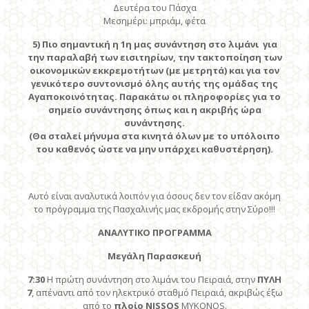
Δευτέρα του Πάσχα
Μεσημέρι: μπριάμ, φέτα
5)
Πιο σημαντική η 1η μας συνάντηση στο λιμάνι
για
την παραλαβή των εισιτηρίων, την τακτοποίηση των
οικονομικών εκκρεμοτήτων (με μετρητά) και για τον
γενικότερο συντονισμό όλης αυτής της ομάδας της
Αγαποκοινότητας. Παρακάτω οι πληροφορίες για το
σημείο συνάντησης όπως και η ακριβής ώρα
συνάντησης.
(Θα σταλεί μήνυμα στα κινητά όλων με το υπόλοιπο
του καθενός ώστε να μην υπάρχει καθυστέρηση).
Αυτό είναι αναλυτικά λοιπόν για όσους δεν τον είδαν ακόμη
το πρόγραμμα της Πασχαλινής μας εκδρομής στην Σύρο!!!
ΑΝΑΛΥΤΙΚΟ ΠΡΟΓΡΑΜΜΑ
Μεγάλη Παρασκευή
7:30
Η πρώτη συνάντηση στο λιμάνι του Πειραιά, στην
ΠΥΛΗ
7
, απέναντι από τον ηλεκτρικό σταθμό Πειραιά, ακριβώς έξω
από το
πλοίο NISSOS
MYKONOS.