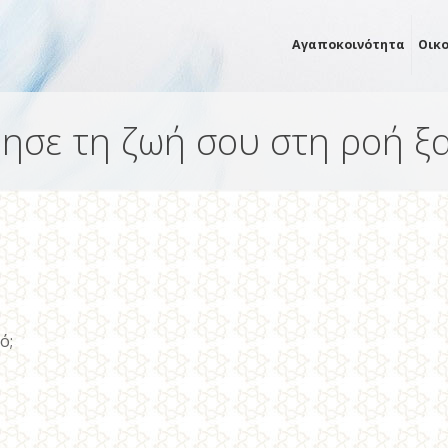
Αγαποκοινότητα
Οικ
ησε τη ζωή σου στη ροή ξ
ό;