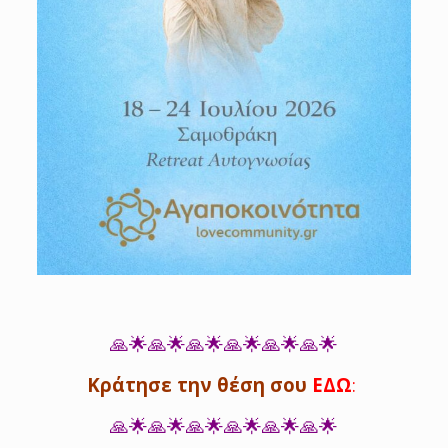
🙏🌟🙏🌟🙏🌟🙏🌟🙏🌟🙏🌟
Κράτησε την θέση σου
ΕΔΩ
:
🙏🌟🙏🌟🙏🌟🙏🌟🙏🌟🙏🌟