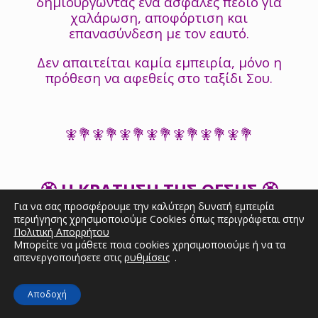
δημιουργώντας ένα ασφαλές πεδίο για
χαλάρωση, αποφόρτιση και
επανασύνδεση με τον εαυτό.
Δεν απαιτείται καμία εμπειρία, μόνο η
πρόθεση να αφεθείς στο ταξίδι Σου.
🧚💐🧚💐🧚💐🧚💐🧚💐🧚💐🧚💐
🏵️ Η ΚΡΑΤΗΣΗ ΤΗΣ ΘΕΣΗΣ 🏵️
Για να σας προσφέρουμε την καλύτερη δυνατή εμπειρία
περιήγησης χρησιμοποιούμε Cookies όπως περιγράφεται στην
Πολιτική Απορρήτου
Mια θέση στην εκδρομή κρατάς
Μπορείτε να μάθετε ποια cookies χρησιμοποιούμε ή να τα
συμπληρώνονται στην φόρμα
απενεργοποιήσετε στις
ρυθμίσεις
.
συμμετοχής
πατώντας ΕΔΩ:
και καταθέτοντας στο παρακάτω
Αποδοχή
λογαριασμό 55 €.