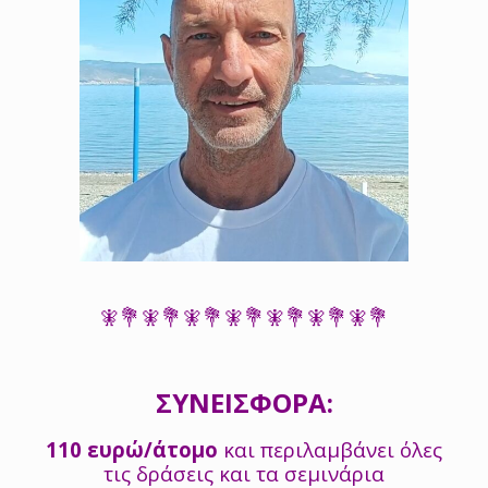
🧚💐🧚💐🧚💐🧚💐🧚💐🧚💐🧚💐
ΣΥΝΕΙΣΦΟΡΑ:
110 ευρώ/άτομο
και περιλαμβάνει όλες
τις δράσεις και τα σεμινάρια