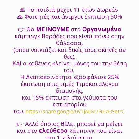
🙏 Τα παιδιά μέχρι 11 ετών Δωρεάν
🙏 Φοιτητές και άνεργοι έκπτωση 50%
👉 Θα
ΜΕΙΝΟΥΜΕ
στο
Οργανωμένο
κάμπινγκ Βαράδες που είναι πάνω στην
θάλασσα,
(όπου νοικιάζει και δικές τους σκηνές αν
θες),
ΚΑΙ ο καθένας κλείνει μόνος του την θέση
του.
Η Αγαποκοινότητα εξασφάλισε 25%
έκπτωση στις τιμές Τιμοκαταλόγου
διαμονής,
και 15% έκπτωση στα γεύματα του
εστιατορίου
του.
https://share.google/0V1jAEM7NHA39etrC
👉 Αλλά όποιος θέλει μπορεί να μείνει
και στο
ελεύθερο
κάμπινγκ πού είναι
στο 1 χιλιόμετρο,