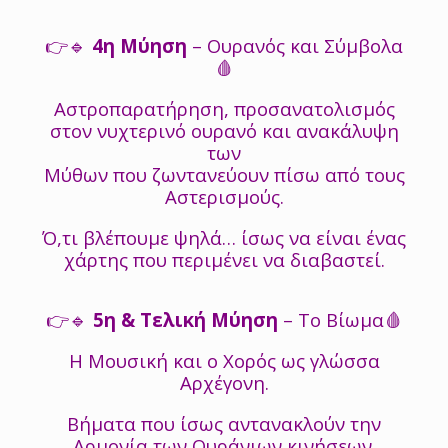
👉🔹
4η Μύηση
– Ουρανός και Σύμβολα
🩸
Αστροπαρατήρηση, προσανατολισμός
στον νυχτερινό ουρανό και ανακάλυψη
των
Μύθων που ζωντανεύουν πίσω από τους
Αστερισμούς.
Ό,τι βλέπουμε ψηλά… ίσως να είναι ένας
χάρτης που περιμένει να διαβαστεί.
👉🔹
5η & Τελική Μύηση
– Το Βίωμα🩸
Η Μουσική και ο Χορός ως γλώσσα
Αρχέγονη.
Βήματα που ίσως αντανακλούν την
Αρμονία των Ουράνιων κινήσεων.