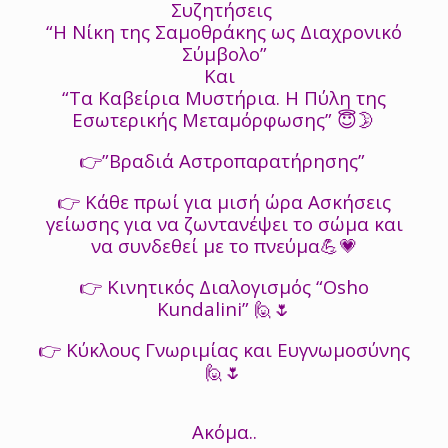
Συζητήσεις
“Η Νίκη της Σαμοθράκης ως Διαχρονικό
Σύμβολο”
Και
“Τα Καβείρια Μυστήρια. Η Πύλη της
Εσωτερικής Μεταμόρφωσης” 😇🌛
👉”Βραδιά Αστροπαρατήρησης”
👉 Κάθε πρωί για μισή ώρα Ασκήσεις
γείωσης για να ζωντανέψει το σώμα και
να συνδεθεί με το πνεύμα💪💗
👉 Κινητικός Διαλογισμός “Osho
Kundalini” 🙋🌷
👉 Κύκλους Γνωριμίας και Ευγνωμοσύνης
🙋🌷
Ακόμα..