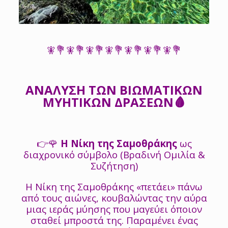
🧚💐🧚💐🧚💐🧚💐🧚💐🧚💐🧚💐
ΑΝΑΛΥΣΗ ΤΩΝ ΒΙΩΜΑΤΙΚΩΝ
ΜΥΗΤΙΚΩΝ ΔΡΑΣΕΩΝ🩸
👉🌹
Η Νίκη της Σαμοθράκης
ως
διαχρονικό σύμβολο (Βραδινή Ομιλία &
Συζήτηση)
Η Νίκη της Σαμοθράκης «πετάει» πάνω
από τους αιώνες, κουβαλώντας την αύρα
μιας ιεράς μύησης που μαγεύει όποιον
σταθεί μπροστά της. Παραμένει ένας