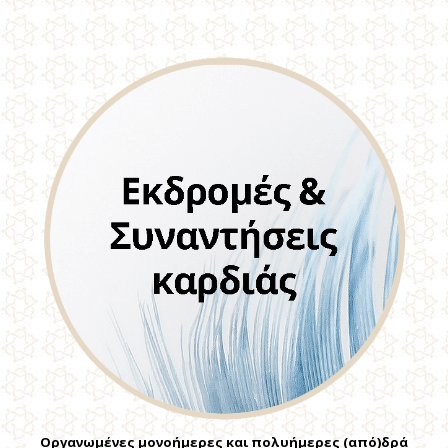
Οργανωμένες μονοήμερες και πολυήμερες (από)δρά