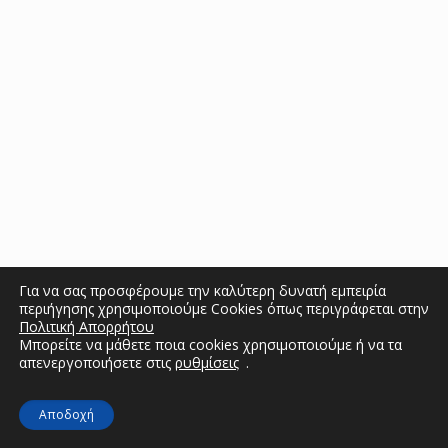
Για να σας προσφέρουμε την καλύτερη δυνατή εμπειρία
περιήγησης χρησιμοποιούμε Cookies όπως περιγράφεται στην
Πολιτική Απορρήτου
Μπορείτε να μάθετε ποια cookies χρησιμοποιούμε ή να τα
απενεργοποιήσετε στις
ρυθμίσεις
.
Αποδοχή