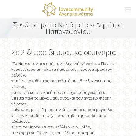
Σύνδεση με το Νερό με τον Δημήτρη
Παπαγεωργίου
Σε 2 δίωρα βιωματικά σεμινάρια.
“Το Νηρέα τον αψευδή, τον ειλικρινή, γέννησε ο Πόντος
γεροντότερο απ᾽ όλα τα παιδιά του. Γέροντα όμως τον
καλούν,
γιατί ᾽ναι αλάθευτος και μαλακός και δεν ξεχνάει τους
νόμους,
μα τους δίκαιους και ήπιους στοχασμούς γνωρίζει.
Έπειτα πάλι το μέγα Θαύμαντα και τον αντρείο Φόρκη
γέννησε,
σμίγοντας με τη Γη, και την Κητώ με τα ωραία μάγουλα
και την Ευρυβίη που ᾽χει στα στήθη της καρδιά από
αδάμαντα.
Κι απ᾽ το Νηρέα και την καλλίκομη Δωρίδα,
την κόρη του Ωκεανού, του τέλειου ποταμού,