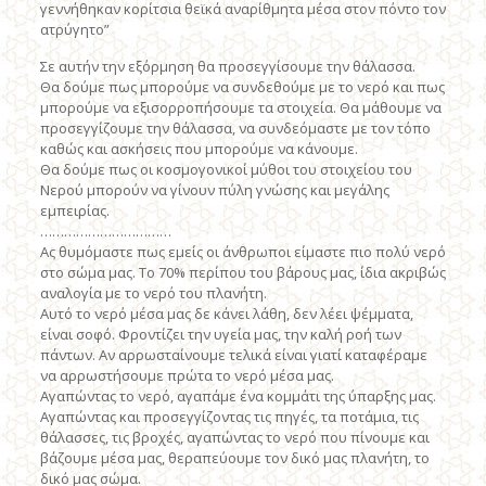
γεννήθηκαν κορίτσια θεϊκά αναρίθμητα μέσα στον πόντο τον
ατρύγητο”
Σε αυτήν την εξόρμηση θα προσεγγίσουμε την θάλασσα.
Θα δούμε πως μπορούμε να συνδεθούμε με το νερό και πως
μπορούμε να εξισορροπήσουμε τα στοιχεία. Θα μάθουμε να
προσεγγίζουμε την θάλασσα, να συνδεόμαστε με τον τόπο
καθώς και ασκήσεις που μπορούμε να κάνουμε.
Θα δούμε πως οι κοσμογονικοί μύθοι του στοιχείου του
Νερού μπορούν να γίνουν πύλη γνώσης και μεγάλης
εμπειρίας.
……………………………
Ας θυμόμαστε πως εμείς οι άνθρωποι είμαστε πιο πολύ νερό
στο σώμα μας. Το 70% περίπου του βάρους μας, ίδια ακριβώς
αναλογία με το νερό του πλανήτη.
Αυτό το νερό μέσα μας δε κάνει λάθη, δεν λέει ψέμματα,
είναι σοφό. Φροντίζει την υγεία μας, την καλή ροή των
πάντων. Αν αρρωσταίνουμε τελικά είναι γιατί καταφέραμε
να αρρωστήσουμε πρώτα το νερό μέσα μας.
Αγαπώντας το νερό, αγαπάμε ένα κομμάτι της ύπαρξης μας.
Αγαπώντας και προσεγγίζοντας τις πηγές, τα ποτάμια, τις
θάλασσες, τις βροχές, αγαπώντας το νερό που πίνουμε και
βάζουμε μέσα μας, θεραπεύουμε τον δικό μας πλανήτη, το
δικό μας σώμα.