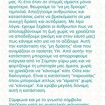
μας. Κι έτσι όταν σε στιγμές είμαστε μόνοι
αργότερα, θεωρούμε το “να μη δρούμε”,
τεμπελιά.
Αποζητούμε ανθρώπους και
καταστάσεις ώστε να βρισκόμαστε σε μια
συνεχή δράση και αντίδραση. Με λίγα
λόγια, έχουμε ξεχάσει οι άνθρωποι πως να
απολαμβάνουμε τη ζωή χωρίς να χρειάζεται
να αποδείξουμε (ακόμη και στον εαυτό μας)
πως κάναμε κάτι για να το αξίζουμε.
Αυτή
την κατάσταση της “μη δράσης” είναι που
ονομάζουν οι ταοϊστές Yin. Από αυτήν την
κατάσταση μπορούμε να απορροφούμε
ενέργεια από το Σύμπαν γύρω μας και να
φορτίζουμε τη μπαταρία μας άμεσα, χωρίς
να χρειάζεται να “κάνουμε” κάτι. Ούτε καν
διαλογισμό. Είναι η κατάσταση “παρουσίας”
όπου μπορούμε απλώς να “είμαστε” χωρίς
να “κάνουμε”. Και κρύβει μεγάλη δύναμη
αυτή η κατάσταση.
Σύμφωνα και με το γνωστό σύμβολο
Yin/Yang κατά τις ανατολικές φιλοσοφίες